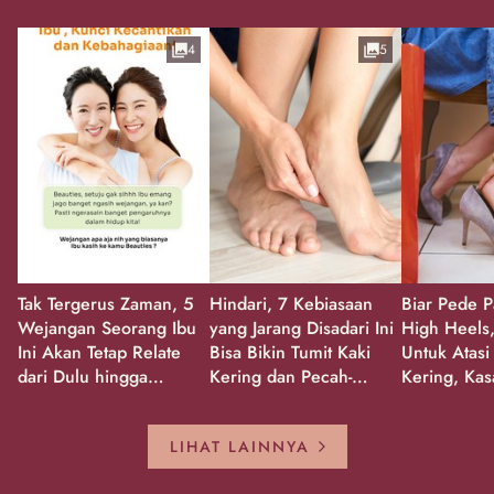
4
5
Tak Tergerus Zaman, 5
Hindari, 7 Kebiasaan
Biar Pede P
Wejangan Seorang Ibu
yang Jarang Disadari Ini
High Heels,
Ini Akan Tetap Relate
Bisa Bikin Tumit Kaki
Untuk Atasi
dari Dulu hingga
Kering dan Pecah-
Kering, Kas
Sekarang!
Pecah!
Pecah-peca
Kembali Gl
LIHAT LAINNYA