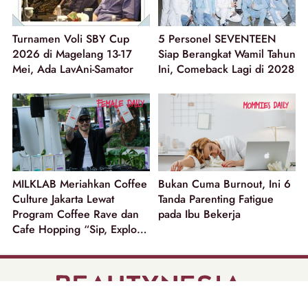
Turnamen Voli SBY Cup
5 Personel SEVENTEEN
2026 di Magelang 13-17
Siap Berangkat Wamil Tahun
Mei, Ada LavAni-Samator
Ini, Comeback Lagi di 2028
MILKLAB Meriahkan Coffee
Bukan Cuma Burnout, Ini 6
2
Culture Jakarta Lewat
Tanda Parenting Fatigue
Program Coffee Rave dan
pada Ibu Bekerja
Cafe Hopping “Sip, Explore
and Win”!