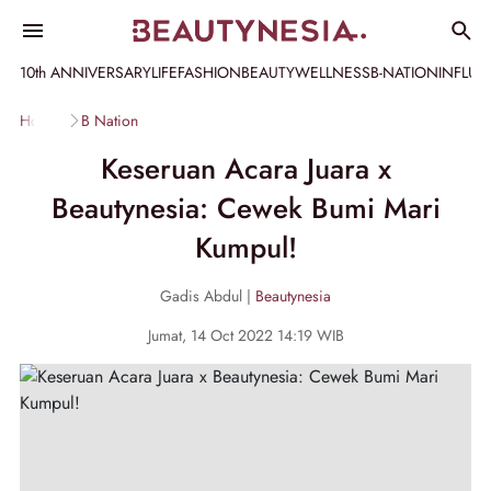
10th ANNIVERSARY
LIFE
FASHION
BEAUTY
WELLNESS
B-NATION
INFLU
Home
B Nation
Keseruan Acara Juara x
Beautynesia: Cewek Bumi Mari
Kumpul!
Gadis Abdul |
Beautynesia
Jumat, 14 Oct 2022 14:19 WIB