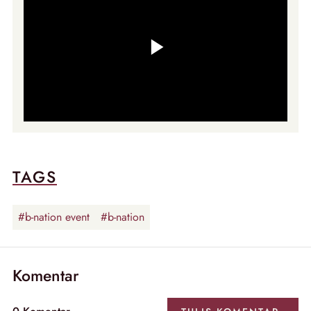
TAGS
#b-nation event
#b-nation
Komentar