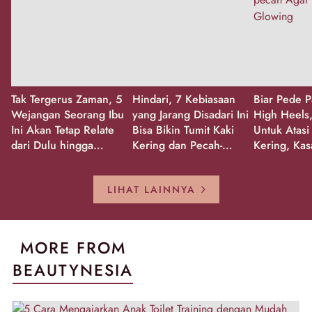
Tak Tergerus Zaman, 5
Hindari, 7 Kebiasaan
Biar Pede P
Wejangan Seorang Ibu
yang Jarang Disadari Ini
High Heels,
Ini Akan Tetap Relate
Bisa Bikin Tumit Kaki
Untuk Atasi
dari Dulu hingga
Kering dan Pecah-
Kering, Kas
Sekarang!
Pecah!
Pecah-peca
Kembali Gl
LIHAT LAINNYA
MORE FROM
BEAUTYNESIA