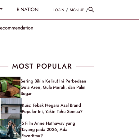
B-NATION
/
/
LOGIN
SIGN UP
Recommendation
MOST POPULAR
Sering Bikin Keliru! Ini Perbedaan
Gula Aren, Gula Merah, dan Palm
Sugar
Kuis: Tebak Negara Asal Brand
Populer Ini, Yakin Tahu Semua?
5 Film Anne Hathaway yang
Tayang pada 2026, Ada
Favoritmu?