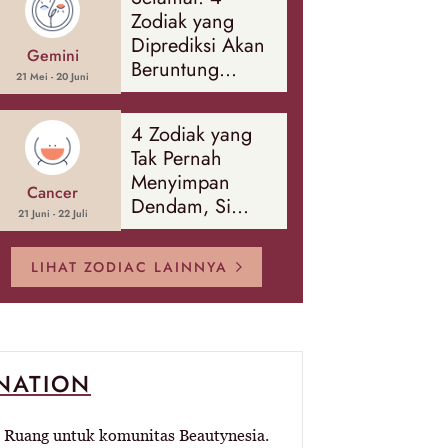
Banyak Hal
Zodiak yang
Diprediksi Akan
Gemini
Beruntung
21 Mei - 20 Juni
Sepanjang
Agustus 2026
4 Zodiak yang
Tak Pernah
Menyimpan
Cancer
Dendam, Si
21 Juni - 22 Juli
Paling Mudah
Memaafkan!
LIHAT ZODIAC LAINNYA
-NATION
Ruang untuk komunitas Beautynesia.