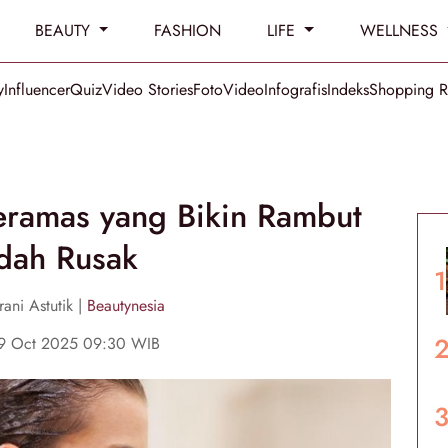
BEAUTY
FASHION
LIFE
WELLNESS
y
Influencer
Quiz
Video Stories
Foto
Video
Infografis
Indeks
Shopping 
eramas yang Bikin Rambut
dah Rusak
ani Astutik |
Beautynesia
19 Oct 2025 09:30 WIB