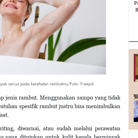
P
B
pak serius pada kesehatan rambutmu/Foto: Freepik
ap jenis rambut. Menggunakan sampo yang tidak
butuhan spesifik rambut justru bisa menimbulkan
aat.
riting, diwarnai, atau sudah melalui perawatan
ng
yang ditujukan untuk kulit kepala berminyak