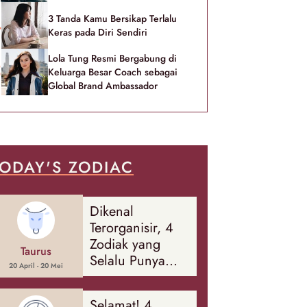
3 Tanda Kamu Bersikap Terlalu
Keras pada Diri Sendiri
Lola Tung Resmi Bergabung di
Keluarga Besar Coach sebagai
Global Brand Ambassador
ODAY'S ZODIAC
Dikenal
Terorganisir, 4
Zodiak yang
Taurus
Selalu Punya
20 April - 20 Mei
Rencana
Cadangan Soal
Selamat! 4