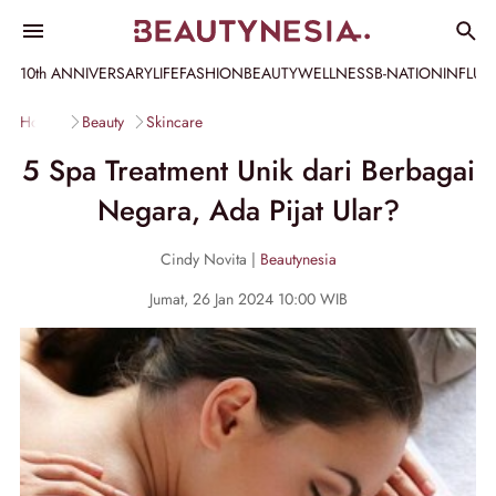
10th ANNIVERSARY
LIFE
FASHION
BEAUTY
WELLNESS
B-NATION
INFLU
Home
Beauty
Skincare
5 Spa Treatment Unik dari Berbagai
Negara, Ada Pijat Ular?
Cindy Novita |
Beautynesia
Jumat, 26 Jan 2024 10:00 WIB