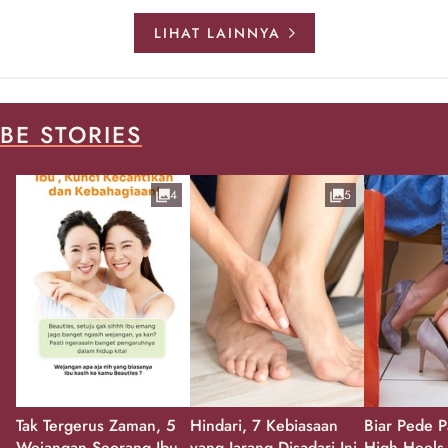
LIHAT LAINNYA
BE STORIES
4
5
Tak Tergerus Zaman, 5
Hindari, 7 Kebiasaan
Biar Pede P
Wejangan Seorang Ibu
yang Jarang Disadari Ini
High Heels,