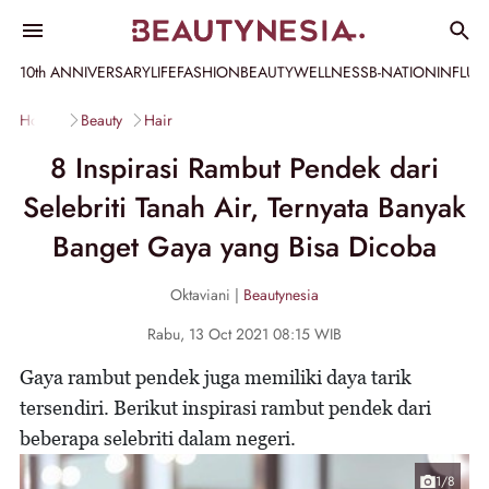
10th ANNIVERSARY
LIFE
FASHION
BEAUTY
WELLNESS
B-NATION
INFLU
Home
Beauty
Hair
8 Inspirasi Rambut Pendek dari
Selebriti Tanah Air, Ternyata Banyak
Banget Gaya yang Bisa Dicoba
Oktaviani |
Beautynesia
Rabu, 13 Oct 2021 08:15 WIB
Gaya rambut pendek juga memiliki daya tarik
tersendiri. Berikut inspirasi rambut pendek dari
beberapa selebriti dalam negeri.
1/8