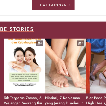
LIHAT LAINNYA
BE STORIES
4
5
Tak Tergerus Zaman, 5
Hindari, 7 Kebiasaan
Biar Pede P
Wejangan Seorang Ibu
yang Jarang Disadari Ini
High Heels,