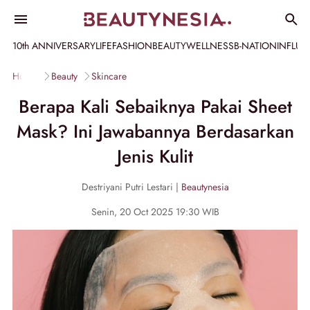
10th ANNIVERSARY
LIFE
FASHION
BEAUTY
WELLNESS
B-NATION
INFLU
Home
Beauty
Skincare
Berapa Kali Sebaiknya Pakai Sheet
Mask? Ini Jawabannya Berdasarkan
Jenis Kulit
Destriyani Putri Lestari |
Beautynesia
Senin, 20 Oct 2025 19:30 WIB