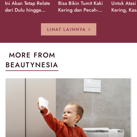
Ini Akan Tetap Relate
Bisa Bikin Tumit Kaki
Untuk Atasi
dari Dulu hingga
Kering dan Pecah-
Kering, Kas
Sekarang!
Pecah!
Pecah-peca
Kembali Gl
LIHAT LAINNYA
MORE FROM
BEAUTYNESIA