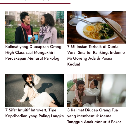
Kalimat yang Diucapkan Orang
7 Mi Instan Terbaik di Dunia
High Class saat Mengakhiri
Versi Smarter Ranking, Indomie
Percakapan Menurut Psikolog
Mi Goreng Ada di Posisi
Kedua!
7 Sifat Intuitif Introvert, Tipe
3 Kalimat Diucap Orang Tua
Kepribadian yang Paling Langka
yang Membentuk Mental
Tangguh Anak Menurut Pakar