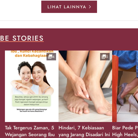
LIHAT LAINNYA
BE STORIES
4
5
Tak Tergerus Zaman, 5
Hindari, 7 Kebiasaan
Biar Pede P
Wejangan Seorang Ibu
yang Jarang Disadari Ini
High Heels,