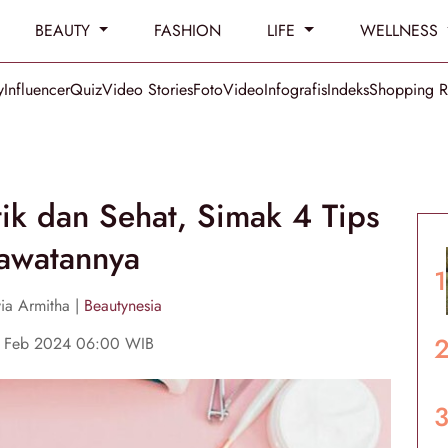
BEAUTY
FASHION
LIFE
WELLNESS
y
Influencer
Quiz
Video Stories
Foto
Video
Infografis
Indeks
Shopping 
tik dan Sehat, Simak 4 Tips
awatannya
via Armitha |
Beautynesia
6 Feb 2024 06:00 WIB