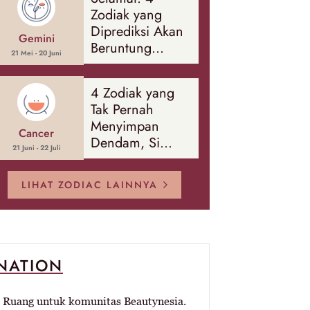
Banyak Hal
Zodiak yang
Diprediksi Akan
Gemini
Beruntung
21 Mei - 20 Juni
Sepanjang
Agustus 2026
4 Zodiak yang
Tak Pernah
Menyimpan
Cancer
Dendam, Si
21 Juni - 22 Juli
Paling Mudah
Memaafkan!
LIHAT ZODIAC LAINNYA
-NATION
Ruang untuk komunitas Beautynesia.