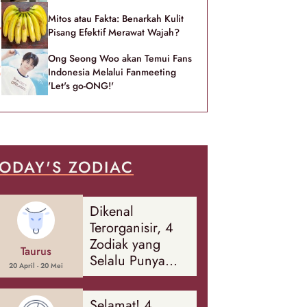
Mitos atau Fakta: Benarkah Kulit
Pisang Efektif Merawat Wajah?
Ong Seong Woo akan Temui Fans
Indonesia Melalui Fanmeeting
'Let's go-ONG!'
ODAY'S ZODIAC
Dikenal
Terorganisir, 4
Zodiak yang
Taurus
Selalu Punya
20 April - 20 Mei
Rencana
Cadangan Soal
Selamat! 4