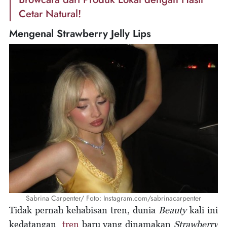
Cetar Natural!
Mengenal Strawberry Jelly Lips
Sabrina Carpenter/ Foto: Instagram.com/sabrinacarpenter
Tidak pernah kehabisan tren, dunia
Beauty
kali ini
kedatangan
tren
baru yang dinamakan
Strawberry