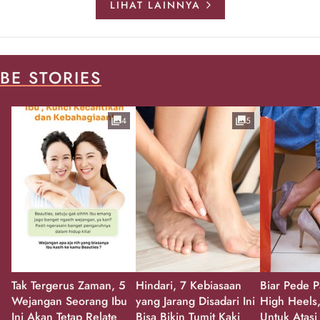
LIHAT LAINNYA
BE STORIES
4
5
Tak Tergerus Zaman, 5
Hindari, 7 Kebiasaan
Biar Pede P
Wejangan Seorang Ibu
yang Jarang Disadari Ini
High Heels,
Ini Akan Tetap Relate
Bisa Bikin Tumit Kaki
Untuk Atasi