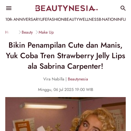
10th ANNIVERSARY
LIFE
FASHION
BEAUTY
WELLNESS
B-NATION
INFLU
Home
Beauty
Make Up
Bikin Penampilan Cute dan Manis,
Yuk Coba Tren Strawberry Jelly Lips
ala Sabrina Carpenter!
Vira Nabilla |
Beautynesia
Minggu, 06 Jul 2025 19:00 WIB