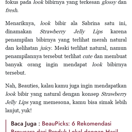
fokus pada
look
bibirnya yang terkesan
glossy
dan
fresh
.
Menariknya,
look
bibir ala Sabrina satu ini,
dinamakan
Strawberry Jelly Lips
karena
penampilan bibirnya yang terlihat merah natural
dan kelihatan
juicy
. Meski terlihat natural, namun
penampilannya tersebut terlihat
cute
dan membuat
banyak orang ingin mendapat
look
bibirnya
tersebut.
Nah, Beauties, kalau kamu juga ingin mendapatkan
look
bibir yang natural dengan konsep
Strawberry
Jelly Lips
yang memesona, kamu bisa simak lebih
lanjut, yuk!
Baca Juga :
BeauPicks: 6 Rekomendasi
Browcara dari Produk Lokal dengan Hasil