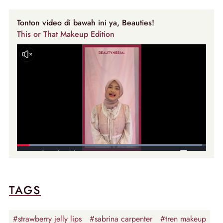
Tonton video di bawah ini ya, Beauties!
This or That Makeup Edition
TAGS
#strawberry jelly lips
#sabrina carpenter
#tren makeup