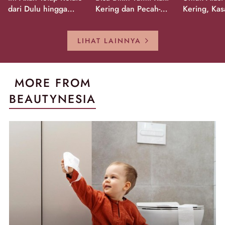
dari Dulu hingga
Kering dan Pecah-
Kering, Kas
Sekarang!
Pecah!
Pecah-peca
Kembali Gl
LIHAT LAINNYA
MORE FROM
BEAUTYNESIA