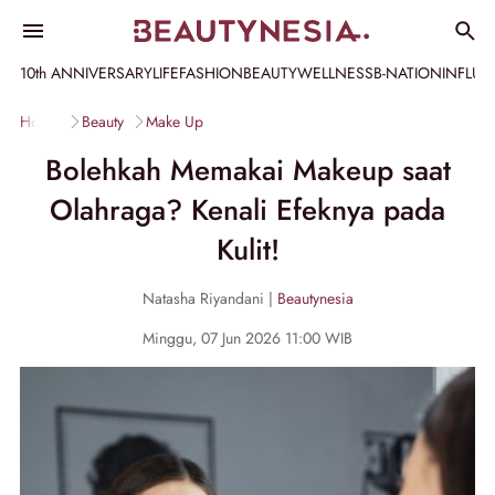
10th ANNIVERSARY
LIFE
FASHION
BEAUTY
WELLNESS
B-NATION
INFLU
Home
Beauty
Make Up
Bolehkah Memakai Makeup saat
Olahraga? Kenali Efeknya pada
Kulit!
Natasha Riyandani |
Beautynesia
Minggu, 07 Jun 2026 11:00 WIB