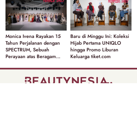
Monica Ivena Rayakan 15
Baru di Minggu Ini: Koleksi
Tahun Perjalanan dengan
Hijab Pertama UNIQLO
SPECTRUM, Sebuah
hingga Promo Liburan
Perayaan atas Beragam
Keluarga tiket.com
Dimensi Perempuan
part of
Tentang Kami
Pedoman Media Siber
Disclaimer
Privacy Policy