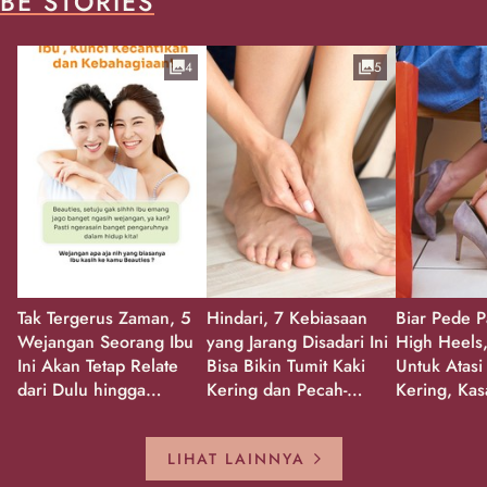
BE STORIES
4
5
Tak Tergerus Zaman, 5
Hindari, 7 Kebiasaan
Biar Pede P
Wejangan Seorang Ibu
yang Jarang Disadari Ini
High Heels,
Ini Akan Tetap Relate
Bisa Bikin Tumit Kaki
Untuk Atasi
dari Dulu hingga
Kering dan Pecah-
Kering, Kas
Sekarang!
Pecah!
Pecah-peca
Kembali Gl
LIHAT LAINNYA