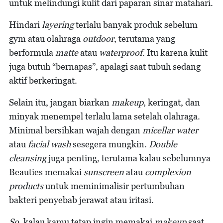
untuk melindungi kulit dari paparan sinar matahari.
Hindari
layering
terlalu banyak produk sebelum
gym atau olahraga
outdoor
, terutama yang
berformula
matte
atau
waterproof
. Itu karena kulit
juga butuh “bernapas”, apalagi saat tubuh sedang
aktif berkeringat.
Selain itu, jangan biarkan
makeup
, keringat, dan
minyak menempel terlalu lama setelah olahraga.
Minimal bersihkan wajah dengan
micellar water
atau
facial wash
sesegera mungkin.
Double
cleansing
juga penting, terutama kalau sebelumnya
Beauties memakai
sunscreen
atau
complexion
products
untuk meminimalisir pertumbuhan
bakteri penyebab jerawat atau iritasi.
So,
kalau kamu tetap ingin memakai
makeup
saat