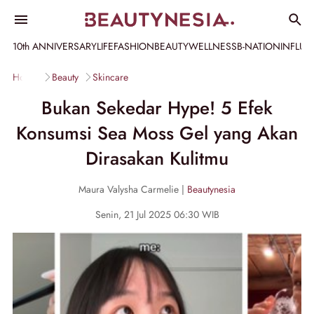
10th ANNIVERSARY
LIFE
FASHION
BEAUTY
WELLNESS
B-NATION
INFLU
Home
Beauty
Skincare
Bukan Sekedar Hype! 5 Efek
Konsumsi Sea Moss Gel yang Akan
Dirasakan Kulitmu
Maura Valysha Carmelie |
Beautynesia
Senin, 21 Jul 2025 06:30 WIB