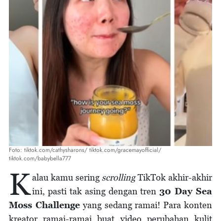
Foto: tiktok.com/cathysharons/ tiktok.com/gracemayofficial/
tiktok.com/babybella777
K
alau kamu sering
scrolling
TikTok akhir-akhir
ini, pasti tak asing dengan tren
30 Day Sea
Moss Challenge
yang sedang ramai! Para konten
kreator ramai-ramai buat video perubahan kulit