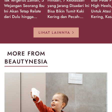
Tak Tergerus Zaman, 5
Hindari, 7 Kebiasaan
Biar Pede P
Wejangan Seorang Ibu
yang Jarang Disadari Ini
High Heels,
Ini Akan Tetap Relate
Bisa Bikin Tumit Kaki
Untuk Atasi
dari Dulu hingga
Kering dan Pecah-
Kering, Kas
Sekarang!
Pecah!
Pecah-peca
Kembali Gl
LIHAT LAINNYA
MORE FROM
BEAUTYNESIA