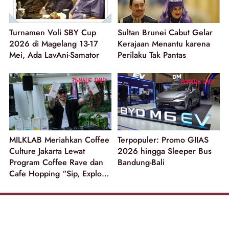
Turnamen Voli SBY Cup
Sultan Brunei Cabut Gelar
2026 di Magelang 13-17
Kerajaan Menantu karena
Mei, Ada LavAni-Samator
Perilaku Tak Pantas
MILKLAB Meriahkan Coffee
Terpopuler: Promo GIIAS
Culture Jakarta Lewat
2026 hingga Sleeper Bus
Program Coffee Rave dan
Bandung-Bali
Cafe Hopping “Sip, Explore
and Win”!