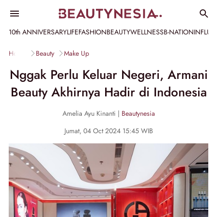
10th ANNIVERSARY
LIFE
FASHION
BEAUTY
WELLNESS
B-NATION
INFLU
Home
Beauty
Make Up
Nggak Perlu Keluar Negeri, Armani
Beauty Akhirnya Hadir di Indonesia
Amelia Ayu Kinanti |
Beautynesia
Jumat, 04 Oct 2024 15:45 WIB