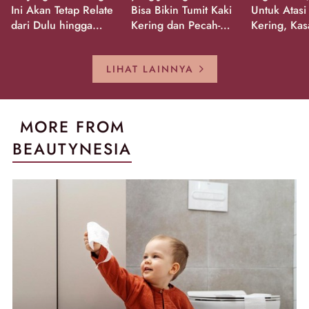
Ini Akan Tetap Relate
Bisa Bikin Tumit Kaki
Untuk Atasi
dari Dulu hingga
Kering dan Pecah-
Kering, Kas
Sekarang!
Pecah!
Pecah-peca
Kembali Gl
LIHAT LAINNYA
MORE FROM
BEAUTYNESIA