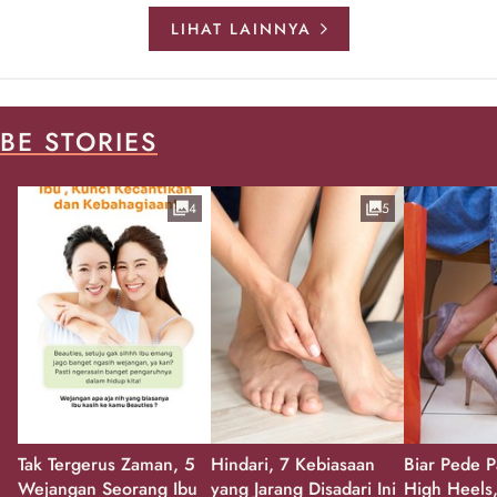
LIHAT LAINNYA
BE STORIES
4
5
Tak Tergerus Zaman, 5
Hindari, 7 Kebiasaan
Biar Pede P
Wejangan Seorang Ibu
yang Jarang Disadari Ini
High Heels,