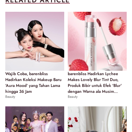
Wajib Coba, barenbliss
barenbliss Hadirkan Lychee
Hadirkan Koleksi Makeup Baru
Makes Lovely Blur Tint Duo,
'Aura Mood' yang Tahan Lama
Produk Bibir untuk Efek 'Blur'
hingga 36 Jam
dengan Warna ala Musim
Beauty
Beauty
Gugur