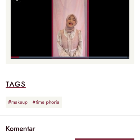
TAGS
#makeup
#time phoria
Komentar