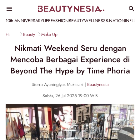
10th ANNIVERSARY
LIFE
FASHION
BEAUTY
WELLNESS
B-NATION
INFLU
Home
Beauty
Make Up
Nikmati Weekend Seru dengan
Mencoba Berbagai Experience di
Beyond The Hype by Time Phoria
Sierra Ayuningtyas Muktisari |
Beautynesia
Sabtu, 26 Jul 2025 19:00 WIB