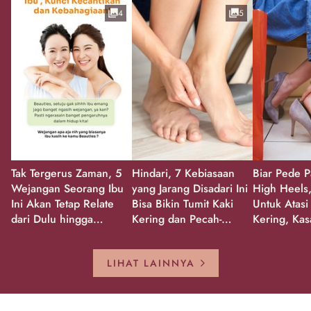
4
5
Tak Tergerus Zaman, 5
Hindari, 7 Kebiasaan
Biar Pede P
Wejangan Seorang Ibu
yang Jarang Disadari Ini
High Heels,
Ini Akan Tetap Relate
Bisa Bikin Tumit Kaki
Untuk Atasi
dari Dulu hingga
Kering dan Pecah-
Kering, Kas
Sekarang!
Pecah!
Pecah-peca
Kembali Gl
LIHAT LAINNYA