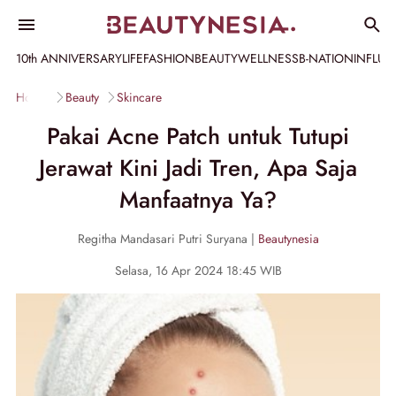
10th ANNIVERSARY
LIFE
FASHION
BEAUTY
WELLNESS
B-NATION
INFLU
Home
Beauty
Skincare
Pakai Acne Patch untuk Tutupi
Jerawat Kini Jadi Tren, Apa Saja
Manfaatnya Ya?
Regitha Mandasari Putri Suryana |
Beautynesia
Selasa, 16 Apr 2024 18:45 WIB