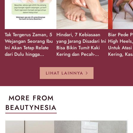
Tak Tergerus Zaman, 5
Hindari, 7 Kebiasaan
Biar Pede P
Wejangan Seorang Ibu
yang Jarang Disadari Ini
High Heels,
Ini Akan Tetap Relate
Bisa Bikin Tumit Kaki
Untuk Atasi
dari Dulu hingga
Kering dan Pecah-
Kering, Kas
Sekarang!
Pecah!
Pecah-peca
Kembali Gl
LIHAT LAINNYA
MORE FROM
BEAUTYNESIA