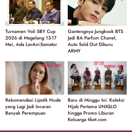
Turnamen Voli SBY Cup
Gantengnya Jungkook BTS
2026 di Magelang 13-17
Jadi BA Parfum Chanel,
Mei, Ada LavAni-Samator
Auto Sold Out Diburu
ARMY
Rekomendasi Lipstik Nude
Baru di Minggu Ini: Koleksi
yang Lagi Jadi Incaran
Hijab Pertama UNIQLO
Banyak Perempuan
hingga Promo Liburan
Keluarga tiket.com