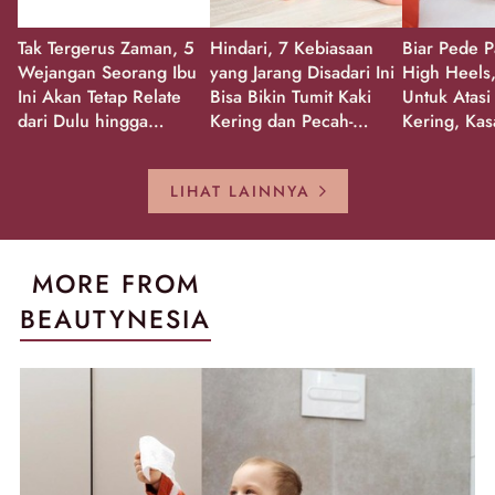
Tak Tergerus Zaman, 5
Hindari, 7 Kebiasaan
Biar Pede P
Wejangan Seorang Ibu
yang Jarang Disadari Ini
High Heels,
Ini Akan Tetap Relate
Bisa Bikin Tumit Kaki
Untuk Atasi
dari Dulu hingga
Kering dan Pecah-
Kering, Kas
Sekarang!
Pecah!
Pecah-peca
Kembali Gl
LIHAT LAINNYA
MORE FROM
BEAUTYNESIA