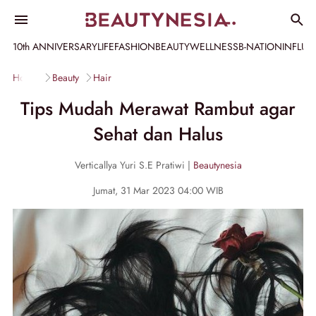
10th ANNIVERSARY
LIFE
FASHION
BEAUTY
WELLNESS
B-NATION
INFLU
Home
Beauty
Hair
Tips Mudah Merawat Rambut agar
Sehat dan Halus
Verticallya Yuri S.E Pratiwi |
Beautynesia
Jumat, 31 Mar 2023 04:00 WIB