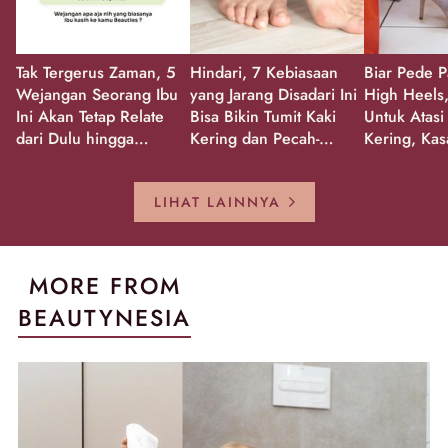
Tak Tergerus Zaman, 5
Hindari, 7 Kebiasaan
Biar Pede P
Wejangan Seorang Ibu
yang Jarang Disadari Ini
High Heels,
Ini Akan Tetap Relate
Bisa Bikin Tumit Kaki
Untuk Atasi
dari Dulu hingga
Kering dan Pecah-
Kering, Kas
Sekarang!
Pecah!
Pecah-peca
Kembali Gl
LIHAT LAINNYA
MORE FROM
BEAUTYNESIA