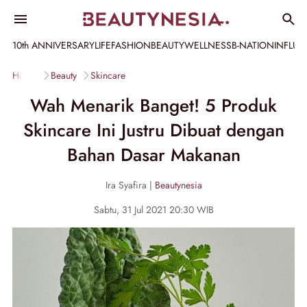
10th ANNIVERSARY
LIFE
FASHION
BEAUTY
WELLNESS
B-NATION
INFLU
Home
Beauty
Skincare
Wah Menarik Banget! 5 Produk
Skincare Ini Justru Dibuat dengan
Bahan Dasar Makanan
Ira Syafira |
Beautynesia
Sabtu, 31 Jul 2021 20:30 WIB