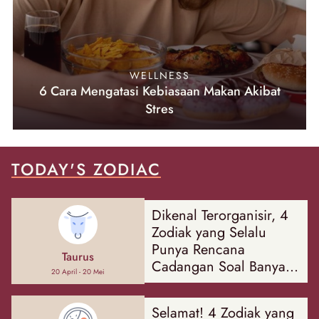
WELLNESS
6 Cara Mengatasi Kebiasaan Makan Akibat
Stres
TODAY'S ZODIAC
Dikenal Terorganisir, 4
Zodiak yang Selalu
Punya Rencana
Taurus
Cadangan Soal Banyak
20 April - 20 Mei
Hal
Selamat! 4 Zodiak yang