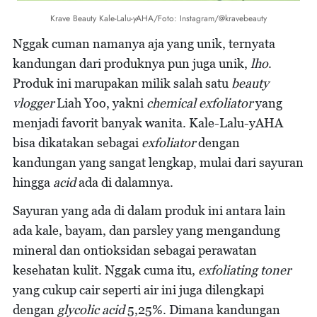
Krave Beauty Kale-Lalu-yAHA/Foto: Instagram/@kravebeauty
Nggak cuman namanya aja yang unik, ternyata
kandungan dari produknya pun juga unik,
lho
.
Produk ini marupakan milik salah satu
beauty
vlogger
Liah Yoo, yakni
chemical exfoliator
yang
menjadi favorit banyak wanita. Kale-Lalu-yAHA
bisa dikatakan sebagai
exfoliator
dengan
kandungan yang sangat lengkap, mulai dari sayuran
hingga
acid
ada di dalamnya.
Sayuran yang ada di dalam produk ini antara lain
ada kale, bayam, dan parsley yang mengandung
mineral dan ontioksidan sebagai perawatan
kesehatan kulit. Nggak cuma itu,
exfoliating toner
yang cukup cair seperti air ini juga dilengkapi
dengan
glycolic acid
5,25%. Dimana kandungan