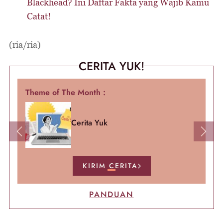
Blackhead? Ini Daftar Fakta yang Wajib Kamu
Catat!
(ria/ria)
CERITA YUK!
Theme of The Month :
Cerita Yuk
Previous
Next
KIRIM CERITA
PANDUAN