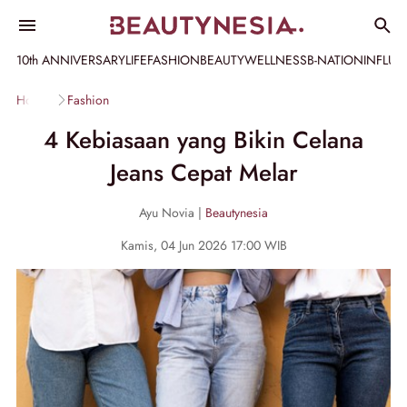
10th ANNIVERSARY
LIFE
FASHION
BEAUTY
WELLNESS
B-NATION
INFLU
Home
Fashion
4 Kebiasaan yang Bikin Celana
Jeans Cepat Melar
Ayu Novia |
Beautynesia
Kamis, 04 Jun 2026 17:00 WIB