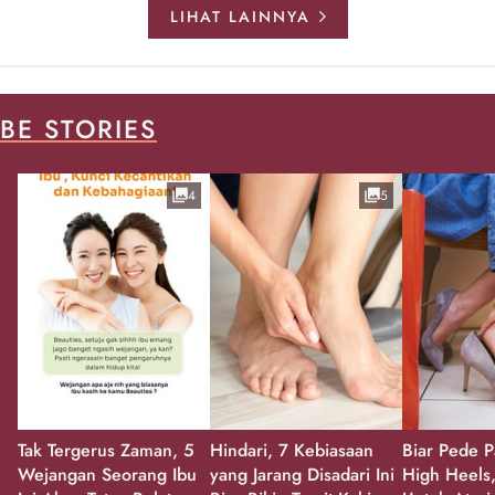
LIHAT LAINNYA
BE STORIES
4
5
Tak Tergerus Zaman, 5
Hindari, 7 Kebiasaan
Biar Pede P
Wejangan Seorang Ibu
yang Jarang Disadari Ini
High Heels,