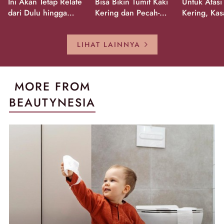
Ini Akan Tetap Relate
Bisa Bikin Tumit Kaki
Untuk Atasi
dari Dulu hingga
Kering dan Pecah-
Kering, Kas
Sekarang!
Pecah!
Pecah-peca
Kembali Gl
LIHAT LAINNYA
MORE FROM
BEAUTYNESIA