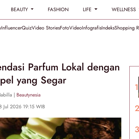
BEAUTY
FASHION
LIFE
WELLNESS
y
Influencer
Quiz
Video Stories
Foto
Video
Infografis
Indeks
Shopping 
ndasi Parfum Lokal dengan
pel yang Segar
abilla |
Beautynesia
8 Jul 2026 19:15 WIB