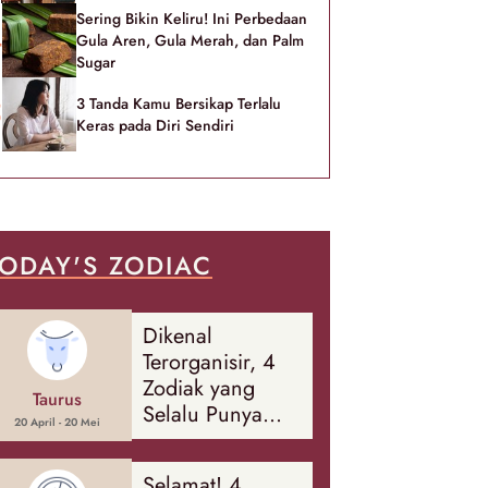
Sering Bikin Keliru! Ini Perbedaan
Gula Aren, Gula Merah, dan Palm
Sugar
3 Tanda Kamu Bersikap Terlalu
Keras pada Diri Sendiri
ODAY'S ZODIAC
Dikenal
Terorganisir, 4
Zodiak yang
Taurus
Selalu Punya
20 April - 20 Mei
Rencana
Cadangan Soal
Selamat! 4