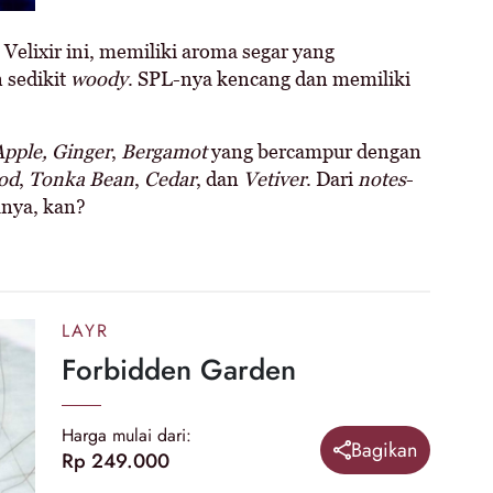
Velixir ini, memiliki aroma segar yang
 sedikit
woody
. SPL-nya kencang dan memiliki
pple,
Ginger
,
Bergamot
yang bercampur dengan
od
,
Tonka
Bean
,
Cedar
, dan
Vetiver
. Dari
notes
-
anya, kan?
LAYR
Forbidden Garden
Harga mulai dari:
Bagikan
Rp 249.000