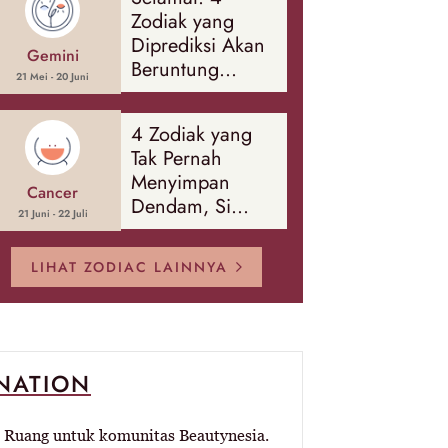
Banyak Hal
Zodiak yang
Diprediksi Akan
Gemini
Beruntung
21 Mei - 20 Juni
Sepanjang
Agustus 2026
4 Zodiak yang
Tak Pernah
Menyimpan
Cancer
Dendam, Si
21 Juni - 22 Juli
Paling Mudah
Memaafkan!
LIHAT ZODIAC LAINNYA
-NATION
Ruang untuk komunitas Beautynesia.