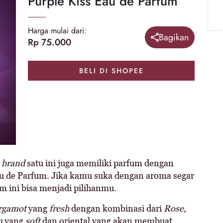
Purple Kiss Eau de Parfum
Harga mulai dari:
Bagikan
Rp 75.000
BELI DI SHOPEE
,
brand
satu ini juga memiliki parfum dengan
Eau de Parfum. Jika kamu suka dengan aroma segar
m ini bisa menjadi pilihanmu.
rgamot
yang
fresh
dengan kombinasi dari
Rose
,
m
yang
soft
dan oriental yang akan membuat