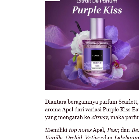
Diantara beragamnya parfum Scarlett
aroma Apel dari variasi Purple Kiss 
yang mengarah ke
citrusy
, maka parfu
Memiliki
top notes
Apel,
Pear
, dan
Be
Vanilla
,
Orchid
,
Vetiver
dan
Labdanu