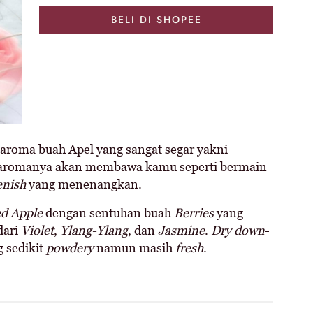
BELI DI SHOPEE
 aroma buah Apel yang sangat segar yakni
 aromanya akan membawa kamu seperti bermain
enish
yang menenangkan.
d Apple
dengan sentuhan buah
Berries
yang
dari
Violet
,
Ylang-Ylang
, dan
Jasmine
.
Dry down
-
 sedikit
powdery
namun masih
fresh
.