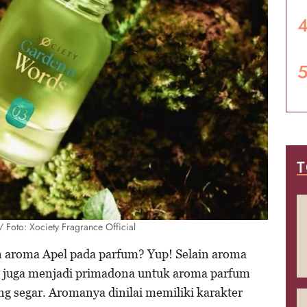
T
 Foto: Xociety Fragrance Official
n aroma Apel pada parfum? Yup! Selain aroma
l juga menjadi primadona untuk aroma parfum
g segar. Aromanya dinilai memiliki karakter