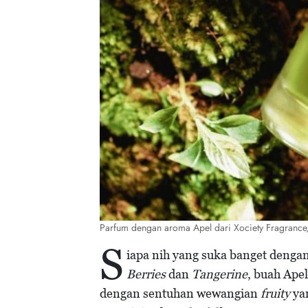
Parfum dengan aroma Apel dari Xociety Fragrance/
S
iapa nih yang suka banget denga
Berries
dan
Tangerine
, buah Ape
dengan sentuhan wewangian
fruity
yan