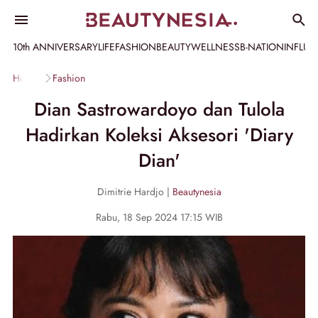
10th ANNIVERSARY
LIFE
FASHION
BEAUTY
WELLNESS
B-NATION
INFLU
Home
Fashion
Dian Sastrowardoyo dan Tulola
Hadirkan Koleksi Aksesori 'Diary
Dian'
Dimitrie Hardjo |
Beautynesia
Rabu, 18 Sep 2024 17:15 WIB