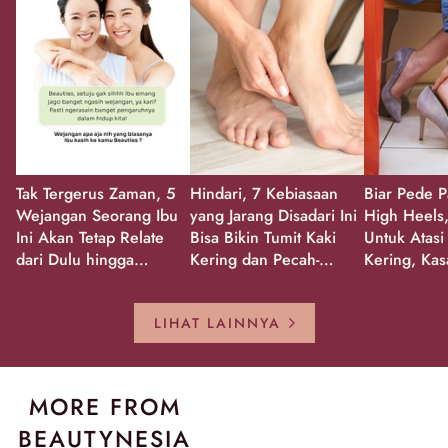
Tak Tergerus Zaman, 5
Hindari, 7 Kebiasaan
Biar Pede P
Wejangan Seorang Ibu
yang Jarang Disadari Ini
High Heels,
Ini Akan Tetap Relate
Bisa Bikin Tumit Kaki
Untuk Atasi
dari Dulu hingga
Kering dan Pecah-
Kering, Kas
Sekarang!
Pecah!
Pecah-peca
Kembali Gl
LIHAT LAINNYA
MORE FROM
BEAUTYNESIA