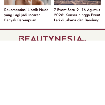
Rekomendasi Lipstik Nude
7 Event Seru 9–16 Agustus
yang Lagi Jadi Incaran
2026: Konser hingga Event
Banyak Perempuan
Lari di Jakarta dan Bandung
part of
Tentang Kami
Pedoman Media Siber
Disclaimer
Privacy Policy
Copyright @ 2026 | Beautynesia.
All Rights Reserved