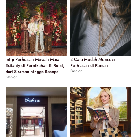
Intip Perhiasan Mewah Maia
3 Cara Mudah Mencuci
Estianty di Pernikahan El Rumi,
Perhiasan di Rumah
Fashion
dari Siraman hingga Resepsi
Fashion