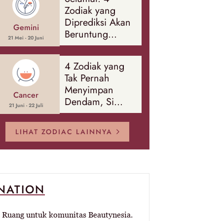
Banyak Hal
Zodiak yang
Diprediksi Akan
Gemini
Beruntung
21 Mei - 20 Juni
Sepanjang
Agustus 2026
4 Zodiak yang
Tak Pernah
Menyimpan
Cancer
Dendam, Si
21 Juni - 22 Juli
Paling Mudah
Memaafkan!
LIHAT ZODIAC LAINNYA
-NATION
Ruang untuk komunitas Beautynesia.