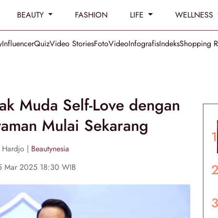
BEAUTY
FASHION
LIFE
WELLNESS
y
Influencer
Quiz
Video Stories
Foto
Video
Infografis
Indeks
Shopping 
nak Muda Self-Love dengan
yaman Mulai Sekarang
e Hardjo |
Beautynesia
25 Mar 2025 18:30 WIB