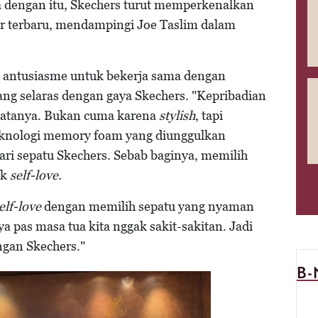
ngan itu, Skechers turut memperkenalkan
r terbaru, mendampingi Joe Taslim dalam
p antusiasme untuk bekerja sama dengan
ang selaras dengan gaya Skechers. "Kepribadian
" katanya. Bukan cuma karena
stylish
, tapi
knologi memory foam yang diunggulkan
dari sepatu Skechers. Sebab baginya, memilih
uk
self-love.
elf-love
dengan memilih sepatu yang nyaman
a pas masa tua kita nggak sakit-sakitan. Jadi
gan Skechers."
B