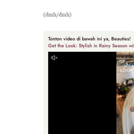
(dmh/dmh)
Tonton video di bawah ini ya, Beauties!
Get the Look: Stylish in Rainy Season wit