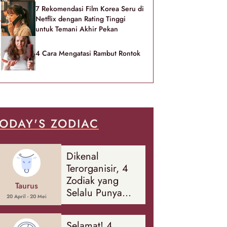
7 Rekomendasi Film Korea Seru di
Netflix dengan Rating Tinggi
untuk Temani Akhir Pekan
4 Cara Mengatasi Rambut Rontok
ODAY'S ZODIAC
Dikenal
Terorganisir, 4
Zodiak yang
Taurus
Selalu Punya
20 April - 20 Mei
Rencana
Cadangan Soal
Selamat! 4