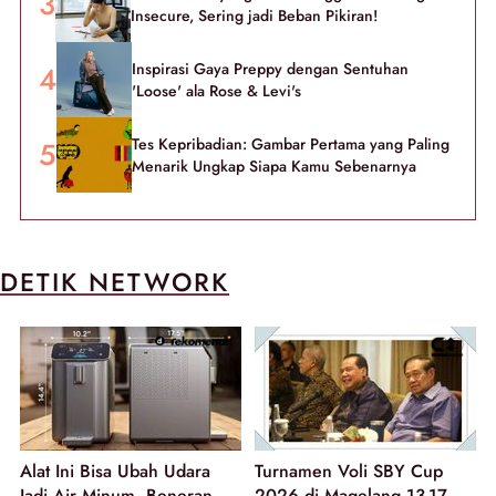
Insecure, Sering jadi Beban Pikiran!
Inspirasi Gaya Preppy dengan Sentuhan
'Loose' ala Rose & Levi's
Tes Kepribadian: Gambar Pertama yang Paling
Menarik Ungkap Siapa Kamu Sebenarnya
DETIK NETWORK
Alat Ini Bisa Ubah Udara
Turnamen Voli SBY Cup
Jadi Air Minum, Beneran
2026 di Magelang 13-17