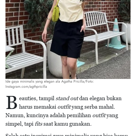
Ide gaya minimalis yang elegan ala Agatha Pricilla/Foto:
Instagram.com/agthpricilla
B
eauties, tampil
stand out
dan elegan bukan
harus memakai
outfit
yang serba mahal.
Namun, kuncinya adalah pemilihan
outfit
yang
simpel, tapi
fits
saat kamu gunakan.
Salah satu inspirasi gaya minimalis yang bisa kamu