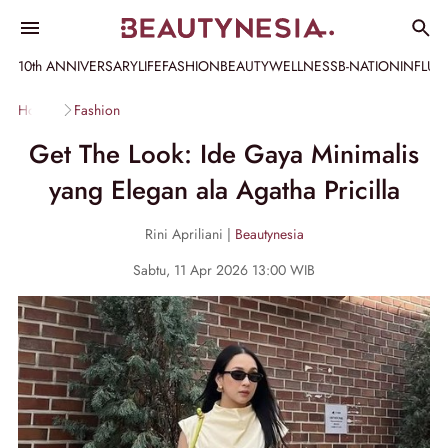
10th ANNIVERSARY
LIFE
FASHION
BEAUTY
WELLNESS
B-NATION
INFLU
Home
Fashion
Get The Look: Ide Gaya Minimalis
yang Elegan ala Agatha Pricilla
Rini Apriliani |
Beautynesia
Sabtu, 11 Apr 2026 13:00 WIB