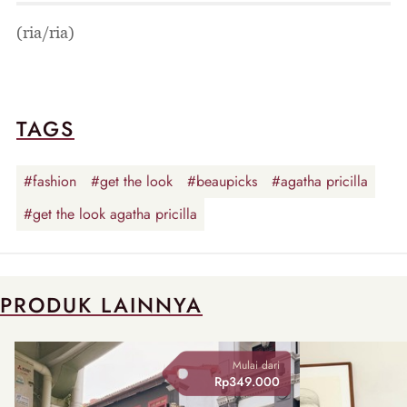
(ria/ria)
TAGS
#fashion
#get the look
#beaupicks
#agatha pricilla
#get the look agatha pricilla
PRODUK LAINNYA
Mulai dari
Rp349.000