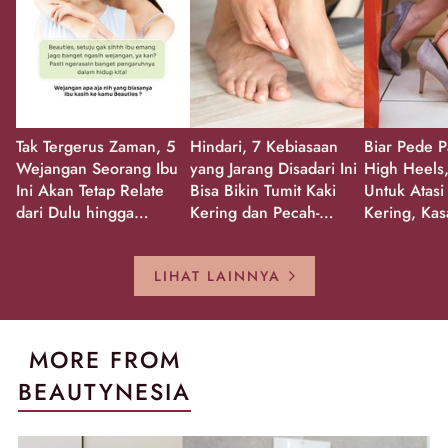
Tak Tergerus Zaman, 5
Hindari, 7 Kebiasaan
Biar Pede P
Wejangan Seorang Ibu
yang Jarang Disadari Ini
High Heels,
Ini Akan Tetap Relate
Bisa Bikin Tumit Kaki
Untuk Atasi
dari Dulu hingga
Kering dan Pecah-
Kering, Kas
Sekarang!
Pecah!
Pecah-peca
Kembali Gl
LIHAT LAINNYA
MORE FROM
BEAUTYNESIA