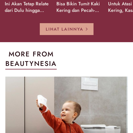
Ini Akan Tetap Relate
Bisa Bikin Tumit Kaki
Untuk Atasi
dari Dulu hingga
Kering dan Pecah-
Kering, Kas
Sekarang!
Pecah!
Pecah-peca
Kembali Gl
LIHAT LAINNYA
MORE FROM
BEAUTYNESIA