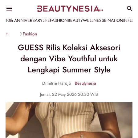
10th ANNIVERSARY
LIFE
FASHION
BEAUTY
WELLNESS
B-NATION
INFLU
Home
Fashion
GUESS Rilis Koleksi Aksesori
dengan Vibe Youthful untuk
Lengkapi Summer Style
Dimitrie Hardjo |
Beautynesia
Jumat, 22 May 2026 20:30 WIB