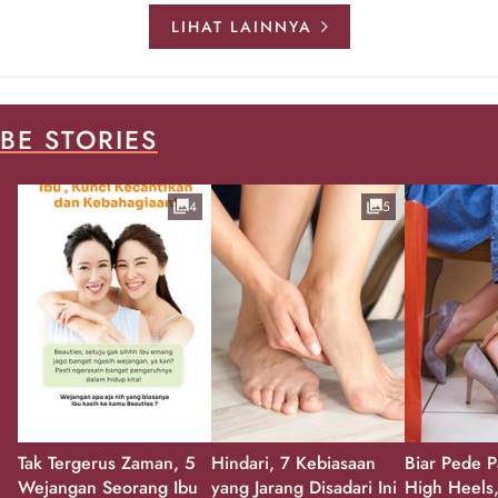
LIHAT LAINNYA
BE STORIES
4
5
Tak Tergerus Zaman, 5
Hindari, 7 Kebiasaan
Biar Pede P
Wejangan Seorang Ibu
yang Jarang Disadari Ini
High Heels,