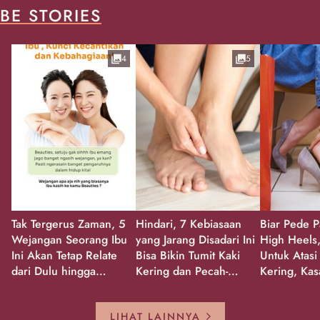
BE STORIES
4
5
Tak Tergerus Zaman, 5
Hindari, 7 Kebiasaan
Biar Pede P
Wejangan Seorang Ibu
yang Jarang Disadari Ini
High Heels,
Ini Akan Tetap Relate
Bisa Bikin Tumit Kaki
Untuk Atasi
dari Dulu hingga
Kering dan Pecah-
Kering, Kas
Sekarang!
Pecah!
Pecah-peca
Kembali Gl
LIHAT LAINNYA