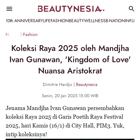
10th ANNIVERSARY
LIFE
FASHION
BEAUTY
WELLNESS
B-NATION
INFLU
Home
Fashion
Koleksi Raya 2025 oleh Mandjha
Ivan Gunawan, 'Kingdom of Love'
Nuansa Aristokrat
Dimitrie Hardjo |
Beautynesia
Senin, 20 Jan 2025 15:00 WIB
Jenama Mandjha Ivan Gunawan persembahkan
koleksi Raya 2025 di Garis Poetih Raya Festival
2025, hari Kamis (16/1) di City Hall, PIM3. Yuk,
intip koleksinya!