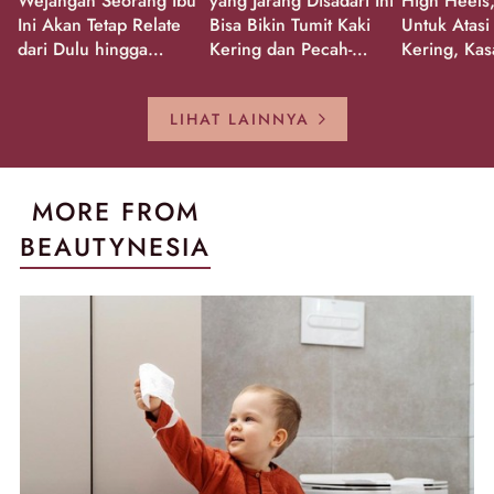
Wejangan Seorang Ibu
yang Jarang Disadari Ini
High Heels,
Ini Akan Tetap Relate
Bisa Bikin Tumit Kaki
Untuk Atasi
dari Dulu hingga
Kering dan Pecah-
Kering, Kas
Sekarang!
Pecah!
Pecah-peca
Kembali Gl
LIHAT LAINNYA
MORE FROM
BEAUTYNESIA