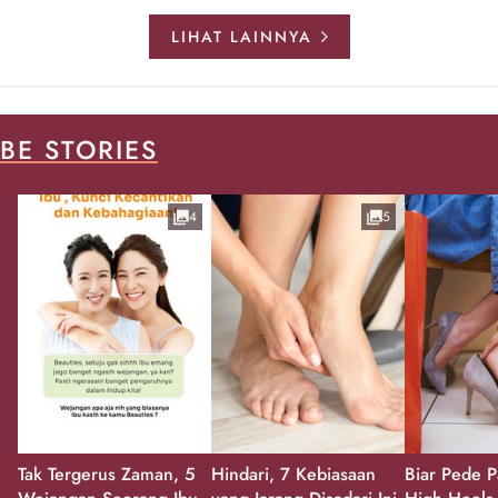
LIHAT LAINNYA
BE STORIES
4
5
Tak Tergerus Zaman, 5
Hindari, 7 Kebiasaan
Biar Pede P