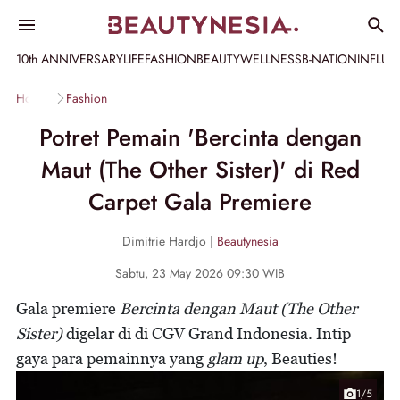
10th ANNIVERSARY
LIFE
FASHION
BEAUTY
WELLNESS
B-NATION
INFLU
Home
Fashion
Potret Pemain 'Bercinta dengan
Maut (The Other Sister)' di Red
Carpet Gala Premiere
Dimitrie Hardjo |
Beautynesia
Sabtu, 23 May 2026 09:30 WIB
Gala premiere
Bercinta dengan Maut (The Other
Sister)
digelar di di CGV Grand Indonesia. Intip
gaya para pemainnya yang
glam up
, Beauties!
1/5