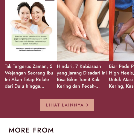
Tak Tergerus Zaman, 5
Hindari, 7 Kebiasaan
Biar Pede P
Wejangan Seorang Ibu
yang Jarang Disadari Ini
High Heels,
Ini Akan Tetap Relate
Bisa Bikin Tumit Kaki
Untuk Atasi
dari Dulu hingga
Kering dan Pecah-
Kering, Kas
Sekarang!
Pecah!
Pecah-peca
Kembali Gl
LIHAT LAINNYA
MORE FROM