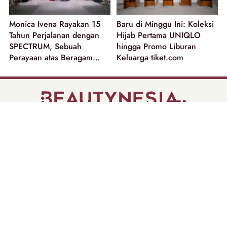
Monica Ivena Rayakan 15
Baru di Minggu Ini: Koleksi
Tahun Perjalanan dengan
Hijab Pertama UNIQLO
SPECTRUM, Sebuah
hingga Promo Liburan
Perayaan atas Beragam
Keluarga tiket.com
Dimensi Perempuan
part of
Tentang Kami
Pedoman Media Siber
Disclaimer
Privacy Policy
Copyright @ 2026 | Beautynesia.
All Rights Reserved