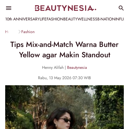
10th ANNIVERSARY
LIFE
FASHION
BEAUTY
WELLNESS
B-NATION
INFLU
Home
Fashion
Tips Mix-and-Match Warna Butter
Yellow agar Makin Standout
Henny Alifah |
Beautynesia
Rabu, 13 May 2026 07:30 WIB