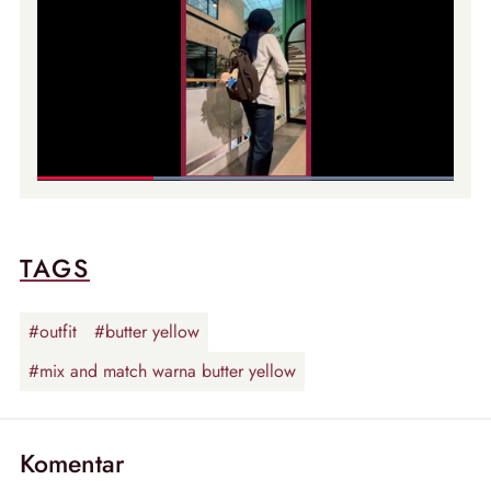
TAGS
#outfit
#butter yellow
#mix and match warna butter yellow
Komentar