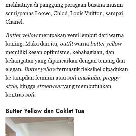
melihatnya di panggung peragaan busana musim
semi/panas Loewe, Chloé, Louis Vuitton, sampai
Chanel.
Butter yellow
merupakan versi lembut dari warna
kuning. Maka dari itu,
outfit
warna
butter yellow
memiliki kesan optimisme, kebahagiaan, dan
kehangatan yang dipancarkan dengan tenang dan
elegan.
Butter yellow
termasuk fleksibel dipadukan
ke tampilan feminin atau
soft maskulin, preppy
style,
hingga
streetwear
yang membutuhkan
kontras
soft.
Butter Yellow dan Coklat Tua