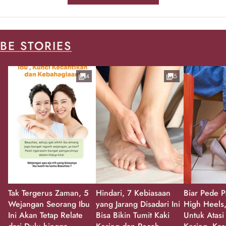
BE STORIES
4
5
Tak Tergerus Zaman, 5
Hindari, 7 Kebiasaan
Biar Pede P
Wejangan Seorang Ibu
yang Jarang Disadari Ini
High Heels,
Ini Akan Tetap Relate
Bisa Bikin Tumit Kaki
Untuk Atasi