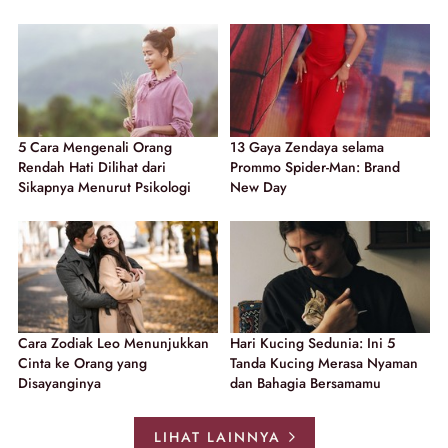
5 Cara Mengenali Orang
13 Gaya Zendaya selama
Rendah Hati Dilihat dari
Prommo Spider-Man: Brand
Sikapnya Menurut Psikologi
New Day
Cara Zodiak Leo Menunjukkan
Hari Kucing Sedunia: Ini 5
Cinta ke Orang yang
Tanda Kucing Merasa Nyaman
Disayanginya
dan Bahagia Bersamamu
LIHAT LAINNYA