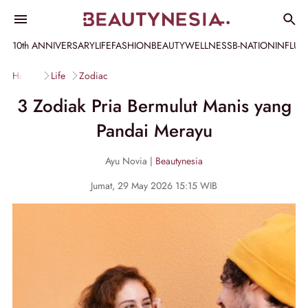
10th ANNIVERSARY
LIFE
FASHION
BEAUTY
WELLNESS
B-NATION
INFLU
Home
Life
Zodiac
3 Zodiak Pria Bermulut Manis yang
Pandai Merayu
Ayu Novia |
Beautynesia
Jumat, 29 May 2026 15:15 WIB