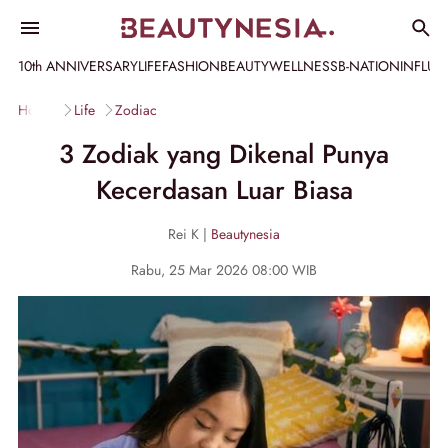
10th ANNIVERSARY
LIFE
FASHION
BEAUTY
WELLNESS
B-NATION
INFLU
Home
Life
Zodiac
3 Zodiak yang Dikenal Punya
Kecerdasan Luar Biasa
Rei K |
Beautynesia
Rabu, 25 Mar 2026 08:00 WIB