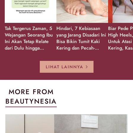
Tak Tergerus Zaman, 5
Hindari, 7 Kebiasaan
Biar Pede P
Wejangan Seorang Ibu
yang Jarang Disadari Ini
High Heels,
Ini Akan Tetap Relate
Bisa Bikin Tumit Kaki
Untuk Atasi
dari Dulu hingga
Kering dan Pecah-
Kering, Kas
Sekarang!
Pecah!
Pecah-peca
Kembali Gl
LIHAT LAINNYA
MORE FROM
BEAUTYNESIA