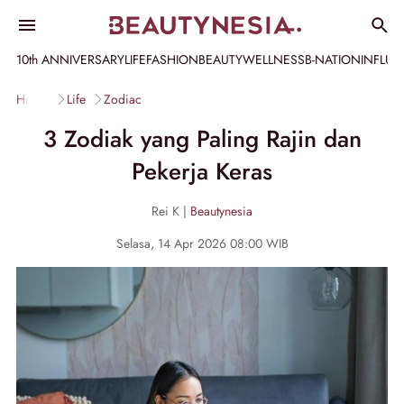
10th ANNIVERSARY
LIFE
FASHION
BEAUTY
WELLNESS
B-NATION
INFLU
Home
Life
Zodiac
3 Zodiak yang Paling Rajin dan
Pekerja Keras
Rei K |
Beautynesia
Selasa, 14 Apr 2026 08:00 WIB