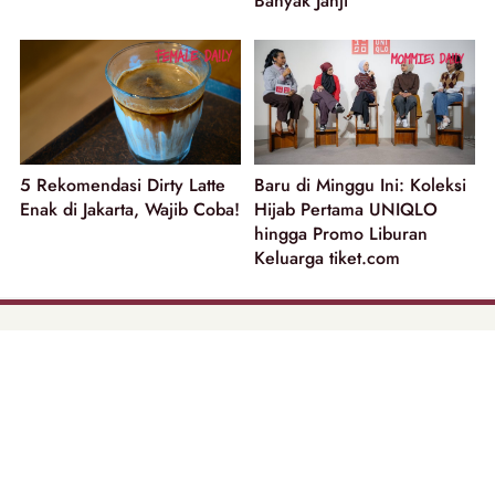
Banyak Janji
5 Rekomendasi Dirty Latte
Baru di Minggu Ini: Koleksi
Enak di Jakarta, Wajib Coba!
Hijab Pertama UNIQLO
hingga Promo Liburan
Keluarga tiket.com
part of
Tentang Kami
Pedoman Media Siber
Disclaimer
Privacy Policy