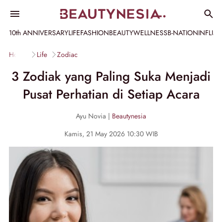
10th ANNIVERSARY
LIFE
FASHION
BEAUTY
WELLNESS
B-NATION
INFLU
Home
Life
Zodiac
3 Zodiak yang Paling Suka Menjadi
Pusat Perhatian di Setiap Acara
Ayu Novia |
Beautynesia
Kamis, 21 May 2026 10:30 WIB