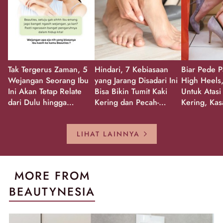
Tak Tergerus Zaman, 5
Hindari, 7 Kebiasaan
Biar Pede P
Wejangan Seorang Ibu
yang Jarang Disadari Ini
High Heels,
Ini Akan Tetap Relate
Bisa Bikin Tumit Kaki
Untuk Atasi
dari Dulu hingga
Kering dan Pecah-
Kering, Kas
Sekarang!
Pecah!
Pecah-peca
Kembali Gl
LIHAT LAINNYA
MORE FROM
BEAUTYNESIA