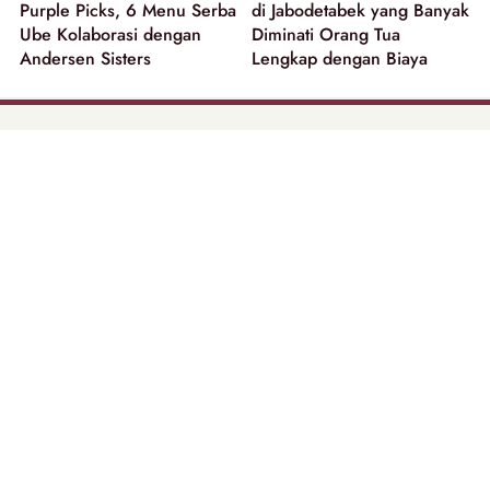
Purple Picks, 6 Menu Serba
di Jabodetabek yang Banyak
Ube Kolaborasi dengan
Diminati Orang Tua
Andersen Sisters
Lengkap dengan Biaya
part of
Tentang Kami
Pedoman Media Siber
Disclaimer
Privacy Policy
Copyright @ 2026 | Beautynesia.
All Rights Reserved