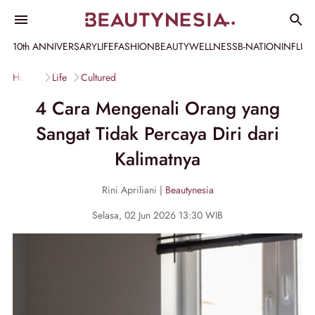
10th ANNIVERSARY
LIFE
FASHION
BEAUTY
WELLNESS
B-NATION
INFLU
Home
Life
Cultured
4 Cara Mengenali Orang yang
Sangat Tidak Percaya Diri dari
Kalimatnya
Rini Apriliani |
Beautynesia
Selasa, 02 Jun 2026 13:30 WIB