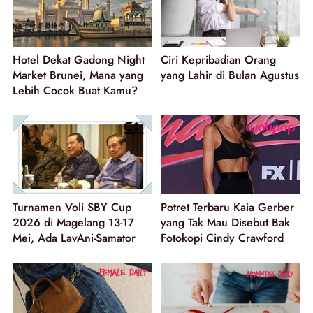
Hotel Dekat Gadong Night
Ciri Kepribadian Orang
Market Brunei, Mana yang
yang Lahir di Bulan Agustus
Lebih Cocok Buat Kamu?
Turnamen Voli SBY Cup
Potret Terbaru Kaia Gerber
2026 di Magelang 13-17
yang Tak Mau Disebut Bak
Mei, Ada LavAni-Samator
Fotokopi Cindy Crawford