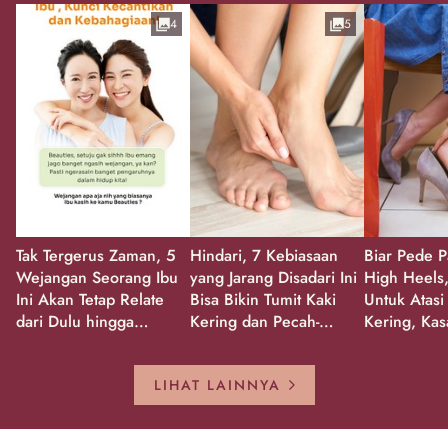
4
5
Tak Tergerus Zaman, 5
Hindari, 7 Kebiasaan
Biar Pede P
Wejangan Seorang Ibu
yang Jarang Disadari Ini
High Heels,
Ini Akan Tetap Relate
Bisa Bikin Tumit Kaki
Untuk Atasi
dari Dulu hingga
Kering dan Pecah-
Kering, Kas
Sekarang!
Pecah!
Pecah-peca
Kembali Gl
LIHAT LAINNYA