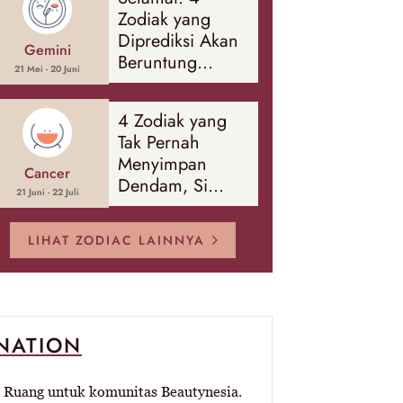
Banyak Hal
Zodiak yang
Diprediksi Akan
Gemini
Beruntung
21 Mei - 20 Juni
Sepanjang
Agustus 2026
4 Zodiak yang
Tak Pernah
Menyimpan
Cancer
Dendam, Si
21 Juni - 22 Juli
Paling Mudah
Memaafkan!
LIHAT ZODIAC LAINNYA
-NATION
Ruang untuk komunitas Beautynesia.