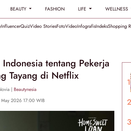
BEAUTY
FASHION
LIFE
WELLNESS
y
Influencer
Quiz
Video Stories
Foto
Video
Infografis
Indeks
Shopping 
Indonesia tentang Pekerja
g Tayang di Netflix
Novia |
Beautynesia
8 May 2026 17:00 WIB