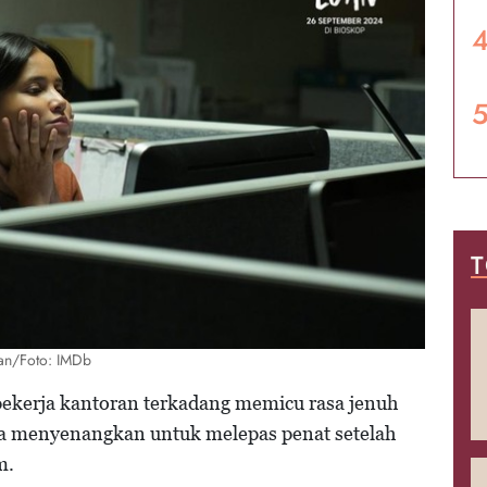
T
ran/Foto: IMDb
 pekerja kantoran terkadang memicu rasa jenuh
ara menyenangkan untuk melepas penat setelah
lm.