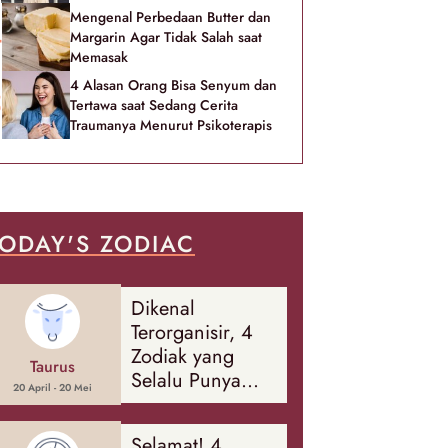
Mengenal Perbedaan Butter dan
Margarin Agar Tidak Salah saat
Memasak
4 Alasan Orang Bisa Senyum dan
Tertawa saat Sedang Cerita
Traumanya Menurut Psikoterapis
ODAY'S ZODIAC
Dikenal
Terorganisir, 4
Zodiak yang
Taurus
Selalu Punya
20 April - 20 Mei
Rencana
Cadangan Soal
Selamat! 4