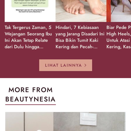
Tak Tergerus Zaman, 5
Hindari, 7 Kebiasaan
Biar Pede P
Wejangan Seorang Ibu
yang Jarang Disadari Ini
High Heels,
Ini Akan Tetap Relate
Bisa Bikin Tumit Kaki
Untuk Atasi
dari Dulu hingga
Kering dan Pecah-
Kering, Kas
Sekarang!
Pecah!
Pecah-peca
Kembali Gl
LIHAT LAINNYA
MORE FROM
BEAUTYNESIA