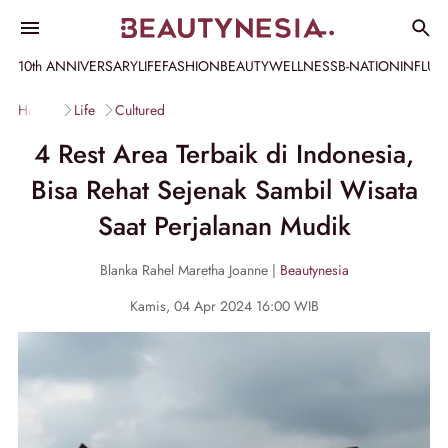
10th ANNIVERSARY
LIFE
FASHION
BEAUTY
WELLNESS
B-NATION
INFLU
Home
Life
Cultured
4 Rest Area Terbaik di Indonesia,
Bisa Rehat Sejenak Sambil Wisata
Saat Perjalanan Mudik
Blanka Rahel Maretha Joanne |
Beautynesia
Kamis, 04 Apr 2024 16:00 WIB