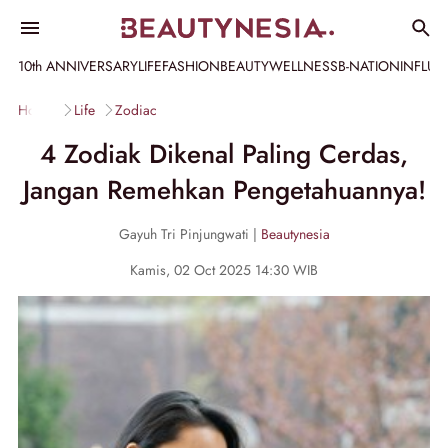
10th ANNIVERSARY
LIFE
FASHION
BEAUTY
WELLNESS
B-NATION
INFLU
Home
Life
Zodiac
4 Zodiak Dikenal Paling Cerdas,
Jangan Remehkan Pengetahuannya!
Gayuh Tri Pinjungwati |
Beautynesia
Kamis, 02 Oct 2025 14:30 WIB