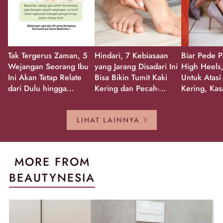
Tak Tergerus Zaman, 5
Hindari, 7 Kebiasaan
Biar Pede P
Wejangan Seorang Ibu
yang Jarang Disadari Ini
High Heels,
Ini Akan Tetap Relate
Bisa Bikin Tumit Kaki
Untuk Atasi
dari Dulu hingga
Kering dan Pecah-
Kering, Kas
Sekarang!
Pecah!
Pecah-peca
Kembali Gl
LIHAT LAINNYA
MORE FROM
BEAUTYNESIA