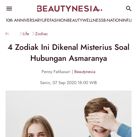
10th ANNIVERSARY
LIFE
FASHION
BEAUTY
WELLNESS
B-NATION
INFLU
Home
Life
Zodiac
4 Zodiak Ini Dikenal Misterius Soal
Hubungan Asmaranya
Penny Fatikasari |
Beautynesia
Senin, 07 Sep 2020 18:00 WIB