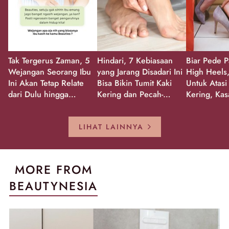
Tak Tergerus Zaman, 5
Hindari, 7 Kebiasaan
Biar Pede P
Wejangan Seorang Ibu
yang Jarang Disadari Ini
High Heels,
Ini Akan Tetap Relate
Bisa Bikin Tumit Kaki
Untuk Atasi
dari Dulu hingga
Kering dan Pecah-
Kering, Kas
Sekarang!
Pecah!
Pecah-peca
Kembali Gl
LIHAT LAINNYA
MORE FROM
BEAUTYNESIA