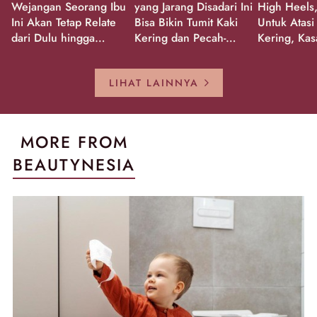
Wejangan Seorang Ibu
yang Jarang Disadari Ini
High Heels,
Ini Akan Tetap Relate
Bisa Bikin Tumit Kaki
Untuk Atasi
dari Dulu hingga
Kering dan Pecah-
Kering, Kas
Sekarang!
Pecah!
Pecah-peca
Kembali Gl
LIHAT LAINNYA
MORE FROM
BEAUTYNESIA