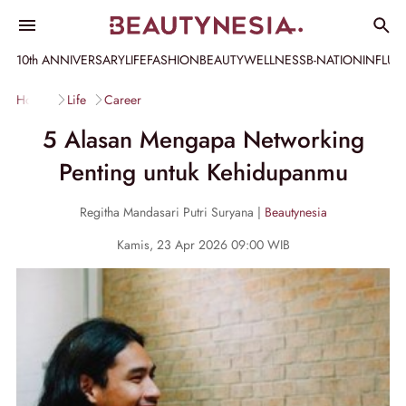
10th ANNIVERSARY
LIFE
FASHION
BEAUTY
WELLNESS
B-NATION
INFLU
Home
Life
Career
5 Alasan Mengapa Networking
Penting untuk Kehidupanmu
Regitha Mandasari Putri Suryana |
Beautynesia
Kamis, 23 Apr 2026 09:00 WIB