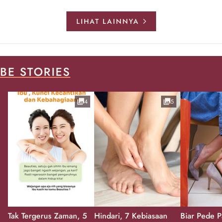
LIHAT LAINNYA
BE STORIES
4
5
Tak Tergerus Zaman, 5
Hindari, 7 Kebiasaan
Biar Pede P