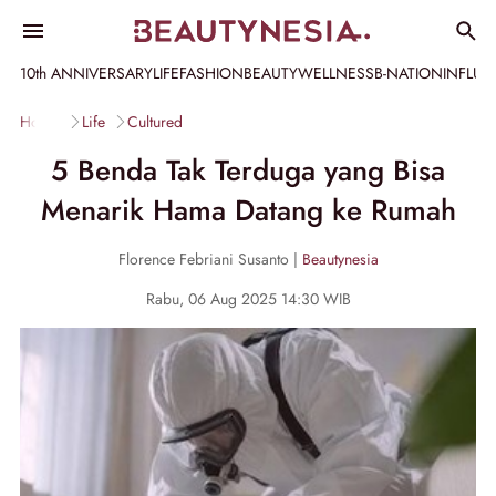
10th ANNIVERSARY
LIFE
FASHION
BEAUTY
WELLNESS
B-NATION
INFLU
Home
Life
Cultured
5 Benda Tak Terduga yang Bisa
Menarik Hama Datang ke Rumah
Florence Febriani Susanto |
Beautynesia
Rabu, 06 Aug 2025 14:30 WIB