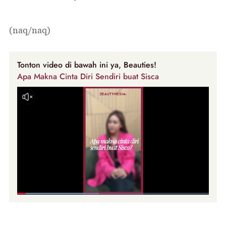
(naq/naq)
Tonton video di bawah ini ya, Beauties!
Apa Makna Cinta Diri Sendiri buat Sisca