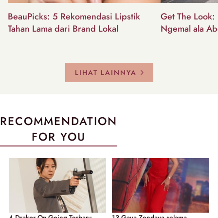
BeauPicks: 5 Rekomendasi Lipstik
Get The Look: I
Tahan Lama dari Brand Lokal
Ngemal ala Ab
LIHAT LAINNYA
RECOMMENDATION
FOR YOU
4 Drakor On-Going Terbaru
13 Gaya Zendaya selama