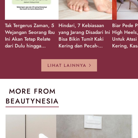
Tak Tergerus Zaman, 5
Hindari, 7 Kebiasaan
Biar Pede P
Wejangan Seorang Ibu
yang Jarang Disadari Ini
High Heels,
Ini Akan Tetap Relate
Bisa Bikin Tumit Kaki
Untuk Atasi
dari Dulu hingga
Kering dan Pecah-
Kering, Kas
Sekarang!
Pecah!
Pecah-peca
Kembali Gl
LIHAT LAINNYA
MORE FROM
BEAUTYNESIA