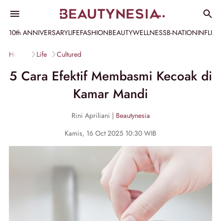
10th ANNIVERSARY
LIFE
FASHION
BEAUTY
WELLNESS
B-NATION
INFLU
Home
Life
Cultured
5 Cara Efektif Membasmi Kecoak di
Kamar Mandi
Rini Apriliani |
Beautynesia
Kamis, 16 Oct 2025 10:30 WIB