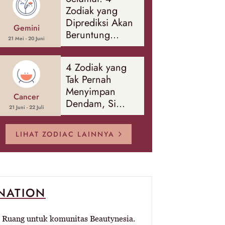
Banyak Hal
Zodiak yang
Diprediksi Akan
Gemini
Beruntung
21 Mei - 20 Juni
Sepanjang
Agustus 2026
4 Zodiak yang
Tak Pernah
Menyimpan
Cancer
Dendam, Si
21 Juni - 22 Juli
Paling Mudah
Memaafkan!
LIHAT ZODIAC LAINNYA
-NATION
Ruang untuk komunitas Beautynesia.