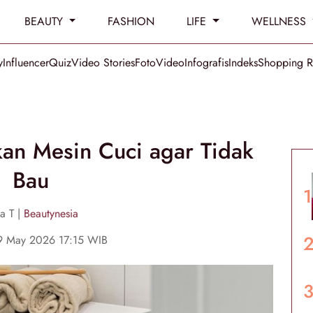
BEAUTY
FASHION
LIFE
WELLNESS
y
Influencer
Quiz
Video Stories
Foto
Video
Infografis
Indeks
Shopping 
an Mesin Cuci agar Tidak
Bau
a T |
Beautynesia
19 May 2026 17:15 WIB