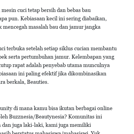
esin cuci tetap bersih dan bebas bau
a pun. Kebiasaan kecil ini sering diabaikan,
k mencegah masalah bau dan jamur jangka
ci terbuka setelah setiap siklus cucian membantu
ek serta pertumbuhan jamur. Kelembapan yang
rtutup rapat adalah penyebab utama munculnya
asaan ini paling efektif jika dikombinasikan
a berkala, Beauties.
nity di mana kamu bisa ikutan berbagai online
 oleh Buzznesia/Beautynesia? Komunitas ini
an juga laki-laki, kami juga memiliki
asih berstatus mahasiswa/mahasiswi. Yuk,