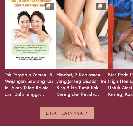
4
5
Tak Tergerus Zaman, 5
Hindari, 7 Kebiasaan
Biar Pede P
Wejangan Seorang Ibu
yang Jarang Disadari Ini
High Heels,
Ini Akan Tetap Relate
Bisa Bikin Tumit Kaki
Untuk Atasi
dari Dulu hingga
Kering dan Pecah-
Kering, Kas
Sekarang!
Pecah!
Pecah-peca
Kembali Gl
LIHAT LAINNYA