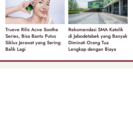
Trueve Rilis Acne Soothe
Rekomendasi SMA Katolik
Series, Bisa Bantu Putus
di Jabodetabek yang Banyak
Siklus Jerawat yang Sering
Diminati Orang Tua
Balik Lagi
Lengkap dengan Biaya
part of
Tentang Kami
Pedoman Media Siber
Disclaimer
Privacy Policy