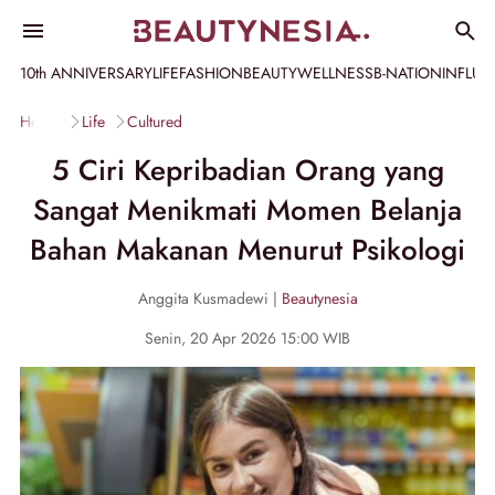
10th ANNIVERSARY
LIFE
FASHION
BEAUTY
WELLNESS
B-NATION
INFLU
Home
Life
Cultured
5 Ciri Kepribadian Orang yang
Sangat Menikmati Momen Belanja
Bahan Makanan Menurut Psikologi
Anggita Kusmadewi |
Beautynesia
Senin, 20 Apr 2026 15:00 WIB