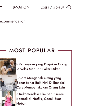
B-NATION
/
/
LOGIN
SIGN UP
Recommendation
MOST POPULAR
4 Pertanyaan yang Diajukan Orang
Berkelas Menurut Pakar Etiket
3 Cara Mengenali Orang yang
Benar-benar Baik Hati Dilihat dari
Cara Memperlakukan Orang Lain
5 Rekomendasi Film Seru Genre
Komedi di Netflix, Cocok Buat
Nobar!