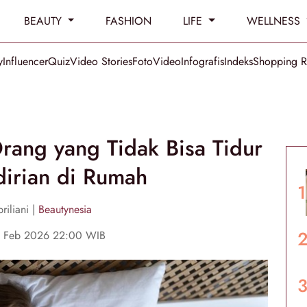
BEAUTY
FASHION
LIFE
WELLNESS
y
Influencer
Quiz
Video Stories
Foto
Video
Infografis
Indeks
Shopping 
rang yang Tidak Bisa Tidur
dirian di Rumah
riliani |
Beautynesia
0 Feb 2026 22:00 WIB