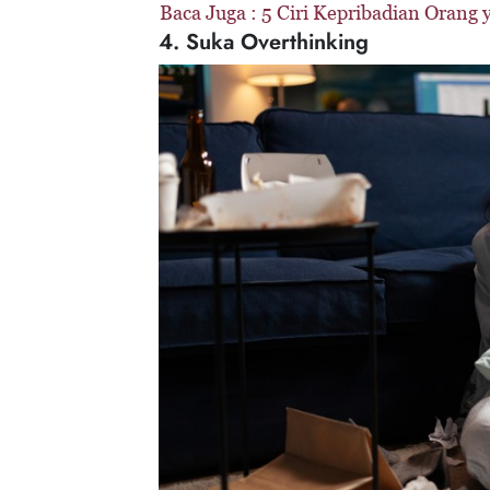
Baca Juga :
5 Ciri Kepribadian Orang
4. Suka Overthinking