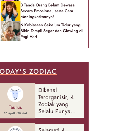
3 Tanda Orang Belum Dewasa
Secara Emosional, serta Cara
Meningkatkannya!
6 Kebiasaan Sebelum Tidur yang
Bikin Tampil Segar dan Glowing di
Pagi Hari
ODAY'S ZODIAC
Dikenal
Terorganisir, 4
Zodiak yang
Taurus
Selalu Punya
20 April - 20 Mei
Rencana
Cadangan Soal
Selamat! 4