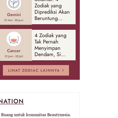
Banyak Hal
Zodiak yang
Diprediksi Akan
Gemini
Beruntung
21 Mei - 20 Juni
Sepanjang
Agustus 2026
4 Zodiak yang
Tak Pernah
Menyimpan
Cancer
Dendam, Si
21 Juni - 22 Juli
Paling Mudah
Memaafkan!
LIHAT ZODIAC LAINNYA
-NATION
Ruang untuk komunitas Beautynesia.