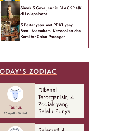
Simak 5 Gaya Jennie BLACKPINK
di Lollapalooza
5 Pertanyaan saat PDKT yang
Bantu Memahami Kecocokan dan
Karakter Calon Pasangan
ODAY'S ZODIAC
Dikenal
Terorganisir, 4
Zodiak yang
Taurus
Selalu Punya
20 April - 20 Mei
Rencana
Cadangan Soal
Selamat! 4