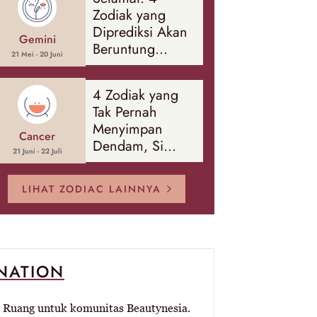
Banyak Hal
Zodiak yang
Diprediksi Akan
Gemini
Beruntung
21 Mei - 20 Juni
Sepanjang
Agustus 2026
4 Zodiak yang
Tak Pernah
Menyimpan
Cancer
Dendam, Si
21 Juni - 22 Juli
Paling Mudah
Memaafkan!
LIHAT ZODIAC LAINNYA
-NATION
Ruang untuk komunitas Beautynesia.