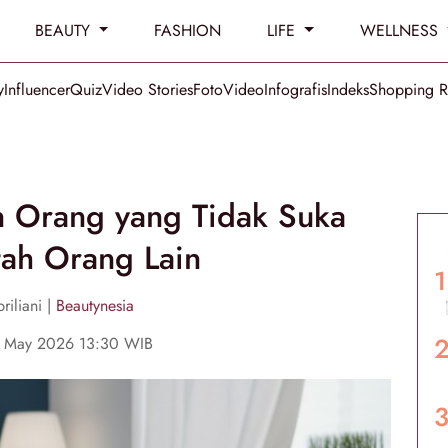
BEAUTY
FASHION
LIFE
WELLNESS
y
Influencer
Quiz
Video Stories
Foto
Video
Infografis
Indeks
Shopping 
n Orang yang Tidak Suka
tah Orang Lain
riliani |
Beautynesia
8 May 2026 13:30 WIB