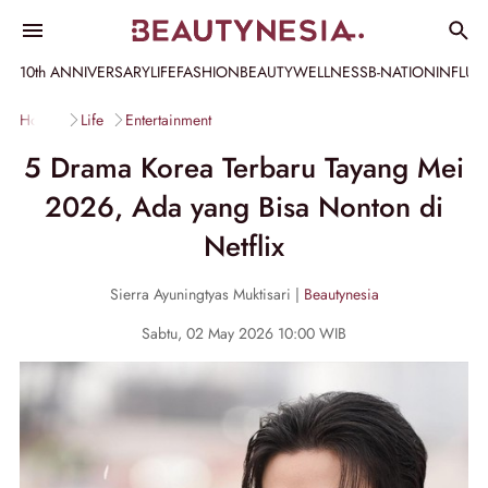
10th ANNIVERSARY
LIFE
FASHION
BEAUTY
WELLNESS
B-NATION
INFLU
Home
Life
Entertainment
5 Drama Korea Terbaru Tayang Mei
2026, Ada yang Bisa Nonton di
Netflix
Sierra Ayuningtyas Muktisari |
Beautynesia
Sabtu, 02 May 2026 10:00 WIB