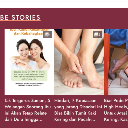
BE STORIES
4
5
Tak Tergerus Zaman, 5
Hindari, 7 Kebiasaan
Biar Pede P
Wejangan Seorang Ibu
yang Jarang Disadari Ini
High Heels,
Ini Akan Tetap Relate
Bisa Bikin Tumit Kaki
Untuk Atasi
dari Dulu hingga
Kering dan Pecah-
Kering, Kas
Sekarang!
Pecah!
Pecah-peca