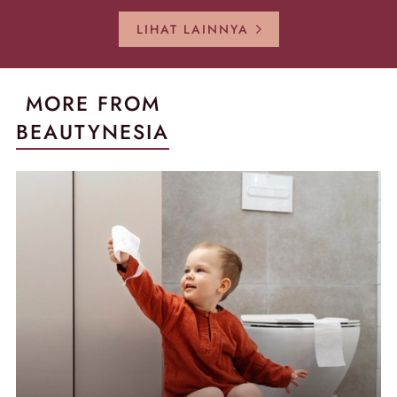
Kembali Gl
LIHAT LAINNYA
MORE FROM
BEAUTYNESIA