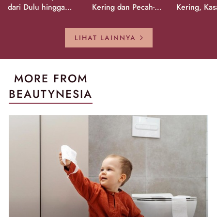
dari Dulu hingga
Kering dan Pecah-
Kering, Kas
Sekarang!
Pecah!
Pecah-peca
Kembali Gl
LIHAT LAINNYA
MORE FROM
BEAUTYNESIA