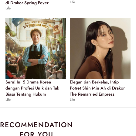
Life
di Drakor Spring Fever
Life
Seru! Ini 5 Drama Korea
Elegan dan Berkelas, Intip
dengan Profesi Unik dan Tak
Potret Shin Min Ah di Drakor
Biasa Tentang Hukum
The Remarried Empress
Life
Life
RECOMMENDATION
FOR YOU