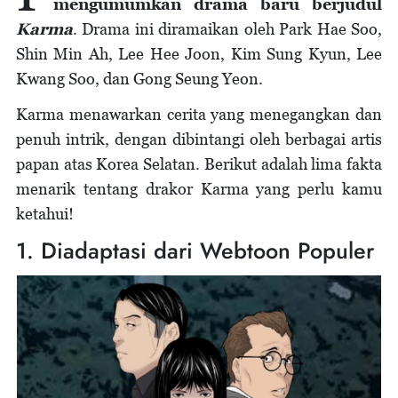
mengumumkan drama baru berjudul
3. Artis Papan Atas Lainnya yang Turut Meramaikan
4. Disutradarai oleh Lee Il Hyung
Karma
. Drama ini diramaikan oleh Park Hae Soo,
5. Jadwal Tayang
Shin Min Ah, Lee Hee Joon, Kim Sung Kyun, Lee
Kwang Soo, dan Gong Seung Yeon.
Karma menawarkan cerita yang menegangkan dan
penuh intrik, dengan dibintangi oleh berbagai artis
papan atas Korea Selatan. Berikut adalah lima fakta
menarik tentang drakor Karma yang perlu kamu
ketahui!
1. Diadaptasi dari Webtoon Populer