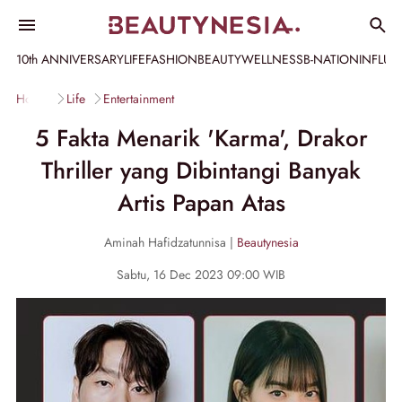
10th ANNIVERSARY
LIFE
FASHION
BEAUTY
WELLNESS
B-NATION
INFLU
Home
Life
Entertainment
5 Fakta Menarik 'Karma', Drakor
Thriller yang Dibintangi Banyak
Artis Papan Atas
Aminah Hafidzatunnisa |
Beautynesia
Sabtu, 16 Dec 2023 09:00 WIB