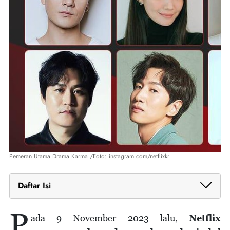
Pemeran Utama Drama Karma /Foto: instagram.com/netflixkr
Daftar Isi
1. Diadaptasi dari Webtoon Populer
P
2. Park Hae Soo dan Shin Min Ah Jadi Pemeran
ada 9 November 2023 lalu,
Netflix
Utama