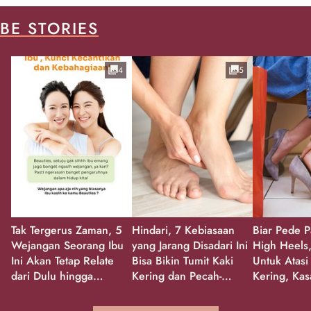
BE STORIES
4
5
Tak Tergerus Zaman, 5
Hindari, 7 Kebiasaan
Biar Pede P
Wejangan Seorang Ibu
yang Jarang Disadari Ini
High Heels,
Ini Akan Tetap Relate
Bisa Bikin Tumit Kaki
Untuk Atasi
dari Dulu hingga
Kering dan Pecah-
Kering, Kas
Sekarang!
Pecah!
Pecah-peca
Kembali Gl