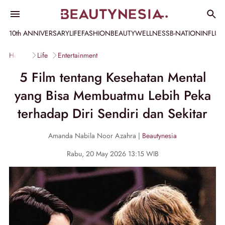
10th ANNIVERSARY
LIFE
FASHION
BEAUTY
WELLNESS
B-NATION
INFLU
Home
Life
Entertainment
5 Film tentang Kesehatan Mental
yang Bisa Membuatmu Lebih Peka
terhadap Diri Sendiri dan Sekitar
Amanda Nabila Noor Azahra |
Beautynesia
Rabu, 20 May 2026 13:15 WIB