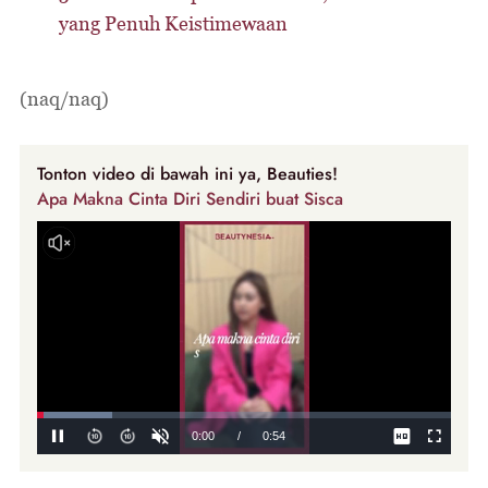
yang Penuh Keistimewaan
(naq/naq)
Tonton video di bawah ini ya, Beauties!
Apa Makna Cinta Diri Sendiri buat Sisca