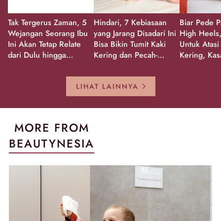
Tak Tergerus Zaman, 5
Hindari, 7 Kebiasaan
Biar Pede P
Wejangan Seorang Ibu
yang Jarang Disadari Ini
High Heels,
Ini Akan Tetap Relate
Bisa Bikin Tumit Kaki
Untuk Atasi
dari Dulu hingga
Kering dan Pecah-
Kering, Kas
Sekarang!
Pecah!
Pecah-peca
Kembali Gl
LIHAT LAINNYA
MORE FROM
BEAUTYNESIA