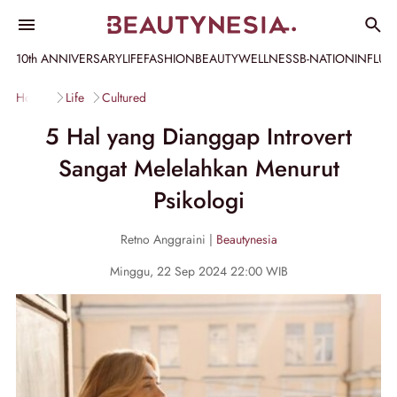
10th ANNIVERSARY
LIFE
FASHION
BEAUTY
WELLNESS
B-NATION
INFLU
Home
Life
Cultured
5 Hal yang Dianggap Introvert
Sangat Melelahkan Menurut
Psikologi
Retno Anggraini |
Beautynesia
Minggu, 22 Sep 2024 22:00 WIB