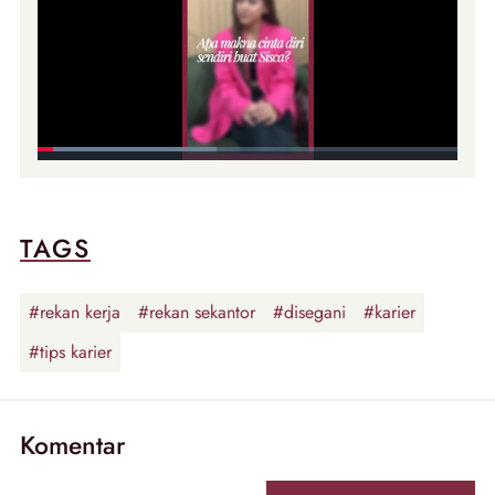
TAGS
#rekan kerja
#rekan sekantor
#disegani
#karier
#tips karier
Komentar