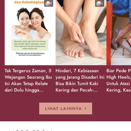
4
5
Tak Tergerus Zaman, 5
Hindari, 7 Kebiasaan
Biar Pede P
Wejangan Seorang Ibu
yang Jarang Disadari Ini
High Heels,
Ini Akan Tetap Relate
Bisa Bikin Tumit Kaki
Untuk Atasi
dari Dulu hingga
Kering dan Pecah-
Kering, Kas
Sekarang!
Pecah!
Pecah-peca
Kembali Gl
LIHAT LAINNYA