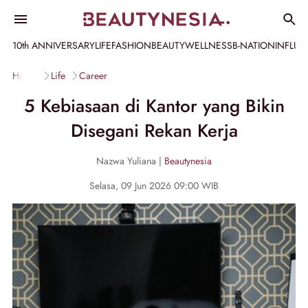
10th ANNIVERSARY
LIFE
FASHION
BEAUTY
WELLNESS
B-NATION
INFLU
Home
Life
Career
5 Kebiasaan di Kantor yang Bikin
Disegani Rekan Kerja
Nazwa Yuliana |
Beautynesia
Selasa, 09 Jun 2026 09:00 WIB