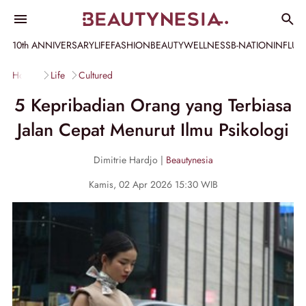
10th ANNIVERSARY
LIFE
FASHION
BEAUTY
WELLNESS
B-NATION
INFLU
Home
Life
Cultured
5 Kepribadian Orang yang Terbiasa
Jalan Cepat Menurut Ilmu Psikologi
Dimitrie Hardjo |
Beautynesia
Kamis, 02 Apr 2026 15:30 WIB