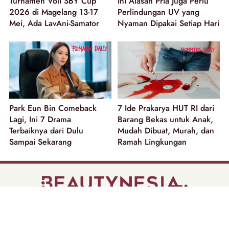
Turnamen Voli SBY Cup
Ini Alasan Pria Juga Perlu
2026 di Magelang 13-17
Perlindungan UV yang
Mei, Ada LavAni-Samator
Nyaman Dipakai Setiap Hari
Park Eun Bin Comeback
7 Ide Prakarya HUT RI dari
Lagi, Ini 7 Drama
Barang Bekas untuk Anak,
3
Terbaiknya dari Dulu
Mudah Dibuat, Murah, dan
Sampai Sekarang
Ramah Lingkungan
part of