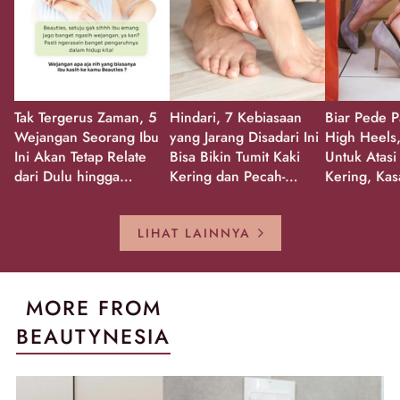
Tak Tergerus Zaman, 5
Hindari, 7 Kebiasaan
Biar Pede P
Wejangan Seorang Ibu
yang Jarang Disadari Ini
High Heels,
Ini Akan Tetap Relate
Bisa Bikin Tumit Kaki
Untuk Atasi
dari Dulu hingga
Kering dan Pecah-
Kering, Kas
Sekarang!
Pecah!
Pecah-peca
Kembali Gl
LIHAT LAINNYA
MORE FROM
BEAUTYNESIA