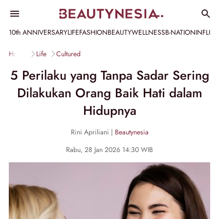
10th ANNIVERSARY
LIFE
FASHION
BEAUTY
WELLNESS
B-NATION
INFLU
Home
Life
Cultured
5 Perilaku yang Tanpa Sadar Sering
Dilakukan Orang Baik Hati dalam
Hidupnya
Rini Apriliani |
Beautynesia
Rabu, 28 Jan 2026 14:30 WIB