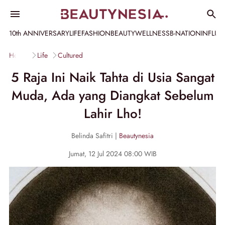
10th ANNIVERSARY
LIFE
FASHION
BEAUTY
WELLNESS
B-NATION
INFLU
Home
Life
Cultured
5 Raja Ini Naik Tahta di Usia Sangat
Muda, Ada yang Diangkat Sebelum
Lahir Lho!
Belinda Safitri |
Beautynesia
Jumat, 12 Jul 2024 08:00 WIB