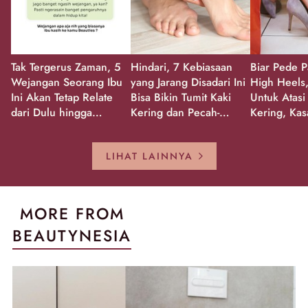
Tak Tergerus Zaman, 5
Hindari, 7 Kebiasaan
Biar Pede P
Wejangan Seorang Ibu
yang Jarang Disadari Ini
High Heels,
Ini Akan Tetap Relate
Bisa Bikin Tumit Kaki
Untuk Atasi
dari Dulu hingga
Kering dan Pecah-
Kering, Kas
Sekarang!
Pecah!
Pecah-peca
Kembali Gl
LIHAT LAINNYA
MORE FROM
BEAUTYNESIA