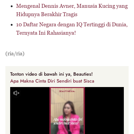
Mengenal Dennis Avner, Manusia Kucing yang
Hidupnya Berakhir Tragis
10 Daftar Negara dengan IQ Tertinggi di Dunia,
Ternyata Ini Rahasianya!
(ria/ria)
Tonton video di bawah ini ya, Beauties!
Apa Makna Cinta Diri Sendiri buat Sisca