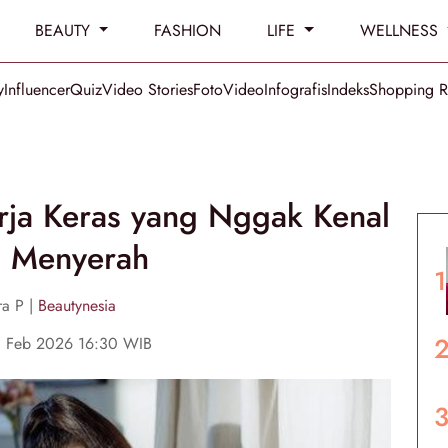
BEAUTY
FASHION
LIFE
WELLNESS
y
Influencer
Quiz
Video Stories
Foto
Video
Infografis
Indeks
Shopping 
rja Keras yang Nggak Kenal
a Menyerah
ra P |
Beautynesia
0 Feb 2026 16:30 WIB