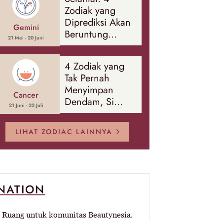
Banyak Hal
Zodiak yang
Diprediksi Akan
Gemini
Beruntung
21 Mei - 20 Juni
Sepanjang
Agustus 2026
4 Zodiak yang
Tak Pernah
Menyimpan
Cancer
Dendam, Si
21 Juni - 22 Juli
Paling Mudah
Memaafkan!
LIHAT ZODIAC LAINNYA
-NATION
Ruang untuk komunitas Beautynesia.