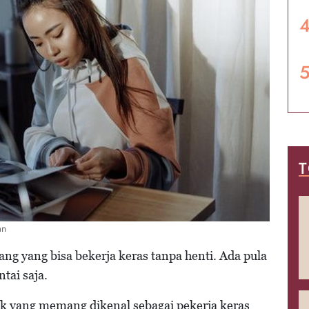
T
an
g yang bisa bekerja keras tanpa henti. Ada pula
tai saja.
ak yang memang dikenal sebagai pekerja keras