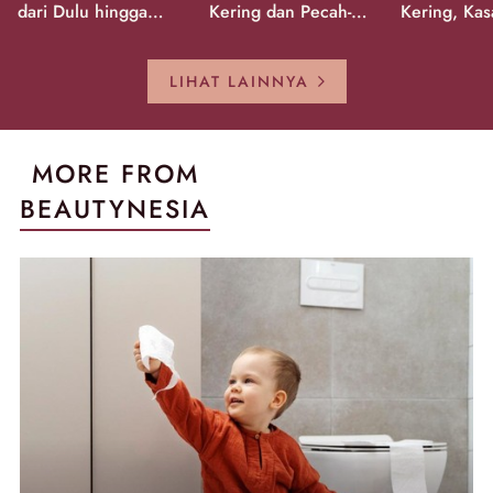
dari Dulu hingga
Kering dan Pecah-
Kering, Kas
Sekarang!
Pecah!
Pecah-peca
Kembali Gl
LIHAT LAINNYA
MORE FROM
BEAUTYNESIA