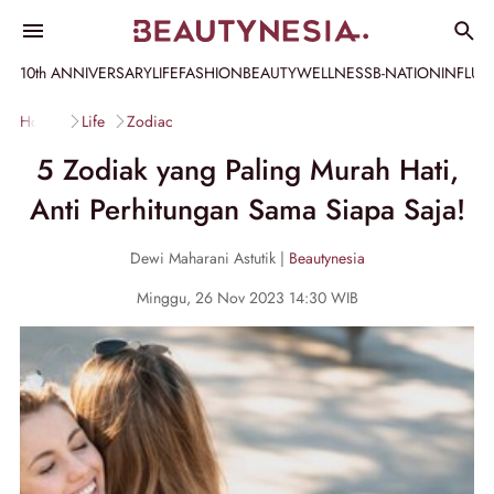
10th ANNIVERSARY
LIFE
FASHION
BEAUTY
WELLNESS
B-NATION
INFLU
Home
Life
Zodiac
5 Zodiak yang Paling Murah Hati,
Anti Perhitungan Sama Siapa Saja!
Dewi Maharani Astutik |
Beautynesia
Minggu, 26 Nov 2023 14:30 WIB