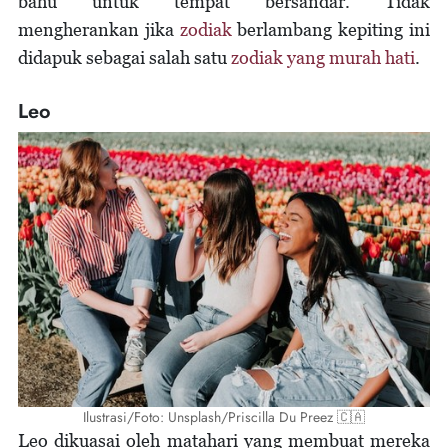
bahu untuk tempat bersandar. Tidak
mengherankan jika
zodiak
berlambang kepiting ini
didapuk sebagai salah satu
zodiak yang murah hati
.
Leo
Ilustrasi/Foto: Unsplash/Priscilla Du Preez 🇨🇦
Leo dikuasai oleh matahari yang membuat mereka